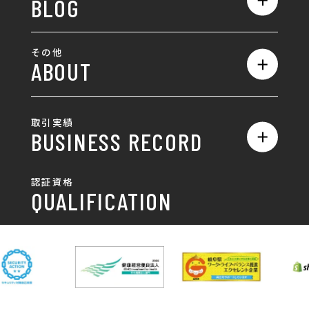
BLOG
採用サイト制作
ホームページ
SEO対策
全て
ロゴ
その他
ABOUT
AIO対策
お知らせ
名刺/カード
ロゴ製作・ロゴデザイン
デザインの話
お問い合わせ
チラシ/パンフレット
取引実績
名刺制作・名刺デザイン
採用情報
BUSINESS RECORD
お客様の声
ポスター
チラシ制作・チラシデザイン
その他
国土交通省 岐阜国道事
自由民主党岐阜県支部
SDGsへの取り組み
認証資格
動画/写真
務所
パンフレット制作・デザイン
QUALIFICATION
中部電力パワーグリッ
ネットワーク大学コン
DXへの取り組み
ド株式会社 岐阜支社
ソーシアム岐阜
ポスター制作・デザイン
封筒
岐阜協立大学
岐阜県IT協同組合
岐阜県池田町役場
岐阜県既製服縫製工業
DX研修
組合
パッケージ制作・デザイン
看板・サイン
岐阜県自動車車体整備
瑞穂市商工会
協同組合
CSR活動
各種デザイン制作
株式会社 TENPOUP
株式会社 絆
アパレル
株式会社Covo
株式会社FORCE ONE
株式会社G-NEED
株式会社GRACIOUS