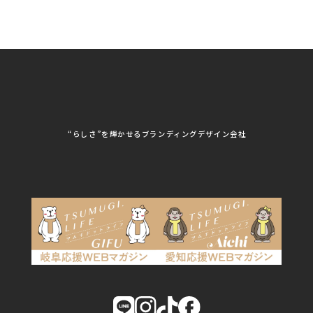
ノベルティ制作・デザイン
個人情報保護方針
パッケージ
株式会社GROW
株式会社HAPCON
株式会社HSS
株式会社LEAD
ユニフォーム印刷・デザイン
株式会社MAARP
株式会社MCfam
展示会/企業展
株式会社MD
株式会社MONDIA
看板製作・看板デザイン
株式会社MORIKEI
株式会社NEXT innovati
on
その他
株式会社ROBOZ
株式会社SeesSign
動画制作
株式会社Steady'z
株式会社TOPTENPO
株式会社TRY AGAIN
株式会社VIS
写真撮影
株式会社アースリンクプ
株式会社アイエムサービ
“らしさ”を輝かせるブランディングデザイン会社
ロジェクト
ス
株式会社アステス
株式会社アップライズ
WEBコンサルティング
株式会社アップルーム
株式会社アルフレッド
株式会社イビソク
株式会社イトウ化研
AIはじめて研修
株式会社ウメショウ
株式会社エマ・デン
株式会社オービーエス
株式会社ガロ
DX研修
株式会社カワモト企画
株式会社キックス
室
株式会社クリアポスト
株式会社グライドパス
株式会社グランドュー
株式会社グリンフィー
ル
ルド・ジャパン
株式会社クレスト
株式会社クロスポ
株式会社サンクルール
株式会社シーホース
株式会社シンタク
株式会社ジムブレーン