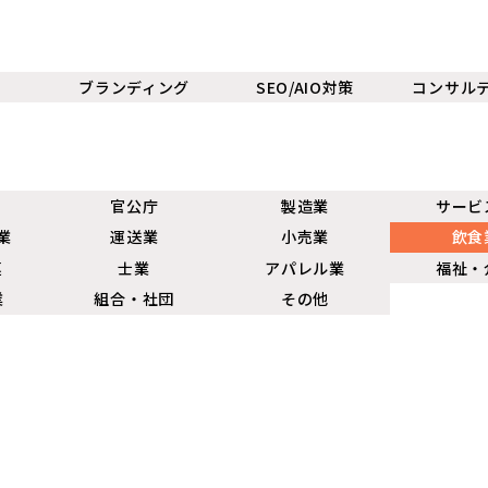
ブランディング
SEO/AIO対策
コンサル
官公庁
製造業
サービ
業
運送業
小売業
飲食
連
士業
アパレル業
福祉・
業
組合・社団
その他