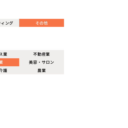
ティング
その他
ス業
不動産業
業
美容・サロン
介護
農業