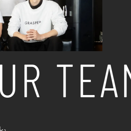
UR TEAM
し、