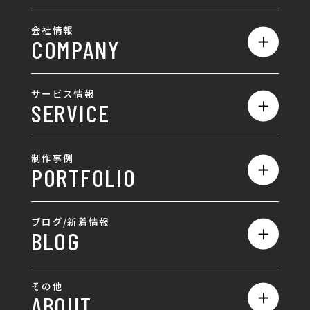
会社情報
COMPANY
私たちの強み
サービス情報
SERVICE
会社概要
サービス一覧
採用情報
制作事例
PORTFOLIO
ホームページ制作
ランディングページ制作
全て
ブログ/新着情報
BLOG
採用サイト制作
ホームページ
SEO対策
全て
ロゴ
その他
ABOUT
AIO対策
お知らせ