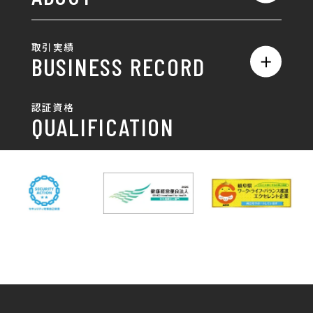
名刺/カード
ロゴ製作・ロゴデザイン
デザインの話
お問い合わせ
チラシ/パンフレット
取引実績
名刺制作・名刺デザイン
採用情報
BUSINESS RECORD
お客様の声
ポスター
チラシ制作・チラシデザイン
その他
国土交通省 岐阜国道事
自由民主党岐阜県支部
SDGsへの取り組み
認証資格
動画/写真
務所
パンフレット制作・デザイン
QUALIFICATION
中部電力パワーグリッ
ネットワーク大学コン
DXへの取り組み
ド株式会社 岐阜支社
ソーシアム岐阜
ポスター制作・デザイン
封筒
岐阜協立大学
岐阜県IT協同組合
岐阜県池田町役場
岐阜県既製服縫製工業
DX研修
組合
パッケージ制作・デザイン
看板・サイン
岐阜県自動車車体整備
瑞穂市商工会
協同組合
CSR活動
各種デザイン制作
株式会社 TENPOUP
株式会社 絆
アパレル
株式会社Covo
株式会社FORCE ONE
ノベルティ制作・デザイン
株式会社G-NEED
株式会社GRACIOUS
個人情報保護方針
パッケージ
株式会社GROW
株式会社HAPCON
株式会社HSS
株式会社LEAD
ユニフォーム印刷・デザイン
株式会社MAARP
株式会社MCfam
展示会/企業展
株式会社MD
株式会社MONDIA
看板製作・看板デザイン
株式会社MORIKEI
株式会社NEXT innovati
on