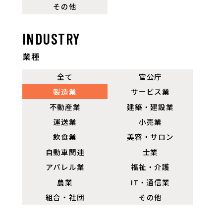
その他
INDUSTRY
業種
全て
官公庁
製造業
サービス業
不動産業
建築・建設業
運送業
小売業
飲食業
美容・サロン
自動車関連
士業
アパレル業
福祉・介護
農業
IT・通信業
組合・社団
その他