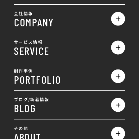
会社情報
COMPANY
私たちの強み
サービス情報
SERVICE
会社概要
サービス一覧
採用情報
制作事例
PORTFOLIO
ホームページ制作
ランディングページ制作
全て
ブログ/新着情報
BLOG
採用サイト制作
ホームページ
SEO対策
全て
ロゴ
その他
ABOUT
AIO対策
お知らせ