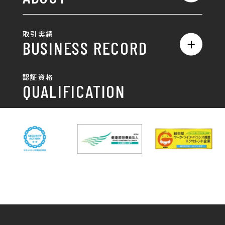
名刺/カード
ロゴ製作・ロゴデザイン
デザインの話
お問い合わせ
チラシ/パンフレット
取引実績
名刺制作・名刺デザイン
採用情報
BUSINESS RECORD
お客様の声
ポスター
チラシ制作・チラシデザイン
その他
国土交通省 岐阜国道事
自由民主党岐阜県支部
SDGsへの取り組み
認証資格
動画/写真
務所
パンフレット制作・デザイン
QUALIFICATION
中部電力パワーグリッ
ネットワーク大学コン
DXへの取り組み
ド株式会社 岐阜支社
ソーシアム岐阜
ポスター制作・デザイン
封筒
岐阜協立大学
岐阜県IT協同組合
岐阜県池田町役場
岐阜県既製服縫製工業
DX研修
組合
パッケージ制作・デザイン
看板・サイン
岐阜県自動車車体整備
瑞穂市商工会
協同組合
CSR活動
各種デザイン制作
株式会社 TENPOUP
株式会社 絆
アパレル
株式会社Covo
株式会社FORCE ONE
ノベルティ制作・デザイン
株式会社G-NEED
株式会社GRACIOUS
個人情報保護方針
パッケージ
株式会社GROW
株式会社HAPCON
株式会社HSS
株式会社LEAD
ユニフォーム印刷・デザイン
株式会社MAARP
株式会社MCfam
展示会/企業展
株式会社MD
株式会社MONDIA
看板製作・看板デザイン
株式会社MORIKEI
株式会社NEXT innovati
on