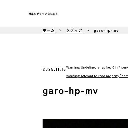
岐阜のデザイン会社なら
ホーム
メディア
garo-hp-mv
Warning
: Undefined array key 0 in
/home
2025.11.15
Warning
: Attempt to read property "nam
garo-hp-mv