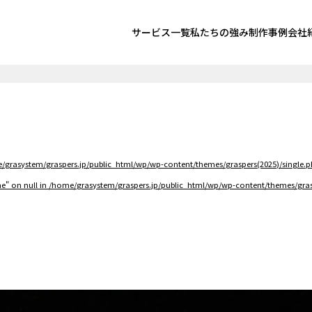
サービス一覧
私たちの強み
制作事例
会社
/grasystem/graspers.jp/public_html/wp/wp-content/themes/graspers(2025)/single.
e" on null in
/home/grasystem/graspers.jp/public_html/wp/wp-content/themes/gras