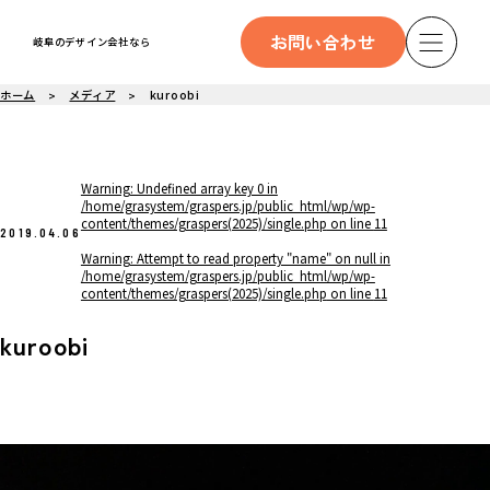
お問い合わせ
岐阜のデザイン会社なら
ホーム
メディア
kuroobi
Warning
: Undefined array key 0 in
/home/grasystem/graspers.jp/public_html/wp/wp-
content/themes/graspers(2025)/single.php
on line
11
2019.04.06
Warning
: Attempt to read property "name" on null in
/home/grasystem/graspers.jp/public_html/wp/wp-
content/themes/graspers(2025)/single.php
on line
11
kuroobi