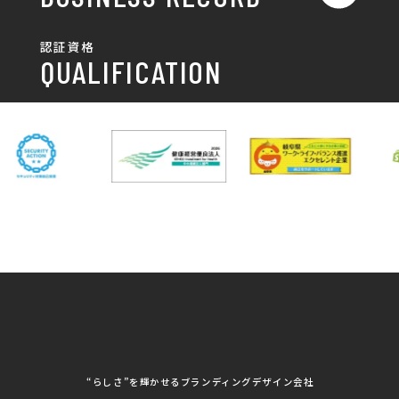
ポスター
チラシ制作・チラシデザイン
その他
国土交通省 岐阜国道事
自由民主党岐阜県支部
SDGsへの取り組み
認証資格
動画/写真
務所
パンフレット制作・デザイン
QUALIFICATION
中部電力パワーグリッ
ネットワーク大学コン
DXへの取り組み
ド株式会社 岐阜支社
ソーシアム岐阜
ポスター制作・デザイン
封筒
岐阜協立大学
岐阜県IT協同組合
岐阜県池田町役場
岐阜県既製服縫製工業
DX研修
組合
パッケージ制作・デザイン
看板・サイン
岐阜県自動車車体整備
瑞穂市商工会
協同組合
CSR活動
各種デザイン制作
株式会社 TENPOUP
株式会社 絆
アパレル
株式会社Covo
株式会社FORCE ONE
ノベルティ制作・デザイン
株式会社G-NEED
株式会社GRACIOUS
個人情報保護方針
パッケージ
株式会社GROW
株式会社HAPCON
株式会社HSS
株式会社LEAD
ユニフォーム印刷・デザイン
株式会社MAARP
株式会社MCfam
展示会/企業展
株式会社MD
株式会社MONDIA
看板製作・看板デザイン
株式会社MORIKEI
株式会社NEXT innovati
on
その他
株式会社ROBOZ
株式会社SeesSign
動画制作
株式会社Steady'z
株式会社TOPTENPO
株式会社TRY AGAIN
株式会社VIS
写真撮影
株式会社アースリンクプ
株式会社アイエムサービ
“らしさ”を輝かせるブランディングデザイン会社
ロジェクト
ス