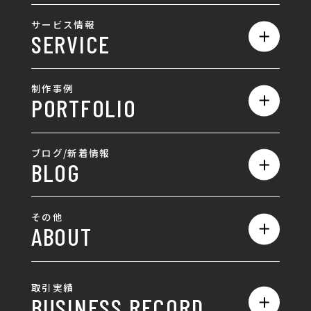
私たちの強み
サービス情報
SERVICE
会社概要
サービス一覧
採用情報
制作事例
PORTFOLIO
ホームページ制作
ランディングページ制作
全て
ブログ/新着情報
BLOG
採用サイト制作
ホームページ
SEO対策
全て
ロゴ
その他
ABOUT
AIO対策
お知らせ
名刺/カード
ロゴ製作・ロゴデザイン
デザインの話
お問い合わせ
チラシ/パンフレット
取引実績
名刺制作・名刺デザイン
採用情報
BUSINESS RECORD
お客様の声