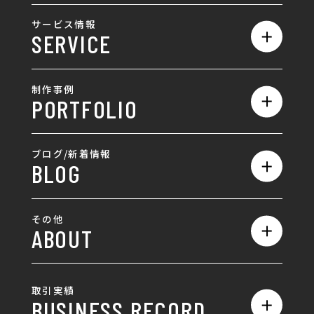
私たちの強み
サービス情報
SERVICE
会社概要
サービス一覧
採用情報
制作事例
PORTFOLIO
ホームページ制作
ランディングページ制作
全て
ブログ/新着情報
BLOG
採用サイト制作
ホームページ
SEO対策
全て
ロゴ
その他
ABOUT
AIO対策
お知らせ
名刺/カード
ロゴ製作・ロゴデザイン
デザインの話
お問い合わせ
チラシ/パンフレット
取引実績
名刺制作・名刺デザイン
採用情報
BUSINESS RECORD
お客様の声