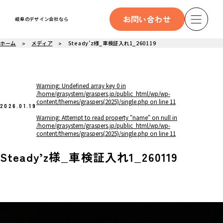
お問い合わせ
岐阜のデザイン会社なら
ホーム
メディア
Steady’z様_車検証入れ1_260119
Warning
: Undefined array key 0 in
/home/grasystem/graspers.jp/public_html/wp/wp-
content/themes/graspers(2025)/single.php
on line
11
2026.01.19
Warning
: Attempt to read property "name" on null in
/home/grasystem/graspers.jp/public_html/wp/wp-
content/themes/graspers(2025)/single.php
on line
11
Steady’z様_車検証入れ1_260119