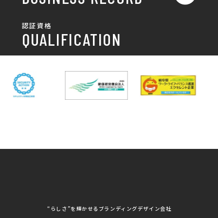
ポスター
チラシ制作・チラシデザイン
その他
国土交通省 岐阜国道事
自由民主党岐阜県支部
SDGsへの取り組み
認証資格
動画/写真
務所
パンフレット制作・デザイン
QUALIFICATION
中部電力パワーグリッ
ネットワーク大学コン
DXへの取り組み
ド株式会社 岐阜支社
ソーシアム岐阜
ポスター制作・デザイン
封筒
岐阜協立大学
岐阜県IT協同組合
岐阜県池田町役場
岐阜県既製服縫製工業
DX研修
組合
パッケージ制作・デザイン
看板・サイン
岐阜県自動車車体整備
瑞穂市商工会
協同組合
CSR活動
各種デザイン制作
株式会社 TENPOUP
株式会社 絆
アパレル
株式会社Covo
株式会社FORCE ONE
ノベルティ制作・デザイン
株式会社G-NEED
株式会社GRACIOUS
個人情報保護方針
パッケージ
株式会社GROW
株式会社HAPCON
株式会社HSS
株式会社LEAD
ユニフォーム印刷・デザイン
株式会社MAARP
株式会社MCfam
展示会/企業展
株式会社MD
株式会社MONDIA
看板製作・看板デザイン
株式会社MORIKEI
株式会社NEXT innovati
on
その他
株式会社ROBOZ
株式会社SeesSign
動画制作
株式会社Steady'z
株式会社TOPTENPO
株式会社TRY AGAIN
株式会社VIS
写真撮影
株式会社アースリンクプ
株式会社アイエムサービ
“らしさ”を輝かせるブランディングデザイン会社
ロジェクト
ス