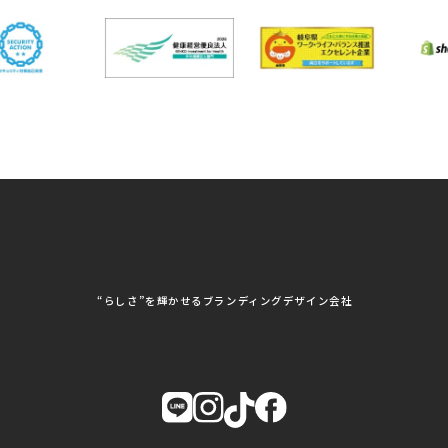
DX研修
組合
パッケージ制作・デザイン
看板・サイン
岐阜県自動車車体整備
瑞穂市商工会
協同組合
CSR活動
各種デザイン制作
株式会社 TENPOUP
株式会社 絆
アパレル
株式会社Covo
株式会社FORCE ONE
ノベルティ制作・デザイン
株式会社G-NEED
株式会社GRACIOUS
個人情報保護方針
パッケージ
株式会社GROW
株式会社HAPCON
株式会社HSS
株式会社LEAD
ユニフォーム印刷・デザイン
株式会社MAARP
株式会社MCfam
展示会/企業展
株式会社MD
株式会社MONDIA
看板製作・看板デザイン
株式会社MORIKEI
株式会社NEXT innovati
on
その他
株式会社ROBOZ
株式会社SeesSign
動画制作
株式会社Steady'z
株式会社TOPTENPO
株式会社TRY AGAIN
株式会社VIS
写真撮影
株式会社アースリンクプ
株式会社アイエムサービ
“らしさ”を輝かせるブランディングデザイン会社
ロジェクト
ス
株式会社アステス
株式会社アップライズ
WEBコンサルティング
株式会社アップルーム
株式会社アルフレッド
株式会社イビソク
株式会社イトウ化研
AIはじめて研修
株式会社ウメショウ
株式会社エマ・デン
株式会社オービーエス
株式会社ガロ
DX研修
株式会社カワモト企画
株式会社キックス
室