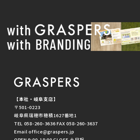
with
with BRANDING
【本社・岐阜支店】
〒501-0223
岐阜県瑞穂市穂積1627番地1
TEL 058-260-3636 FAX 058-260-3637
Email office@graspers.jp
OPEN 9:00-18:00 CLOSE 土日祝