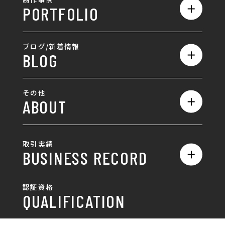
PORTFOLIO
ホームページ制作
ランディングページ制作
全て
ブログ/新着情報
BLOG
採用サイト制作
ホームページ
SEO対策
全て
ロゴ
その他
ABOUT
AIO対策
お知らせ
名刺/カード
ロゴ製作・ロゴデザイン
デザインの話
お問い合わせ
チラシ/パンフレット
取引実績
名刺制作・名刺デザイン
採用情報
BUSINESS RECORD
お客様の声
ポスター
チラシ制作・チラシデザイン
その他
国土交通省 岐阜国道事
自由民主党岐阜県支部
SDGsへの取り組み
認証資格
動画/写真
務所
パンフレット制作・デザイン
QUALIFICATION
中部電力パワーグリッ
ネットワーク大学コン
DXへの取り組み
ド株式会社 岐阜支社
ソーシアム岐阜
ポスター制作・デザイン
封筒
岐阜協立大学
岐阜県IT協同組合
岐阜県池田町役場
岐阜県既製服縫製工業