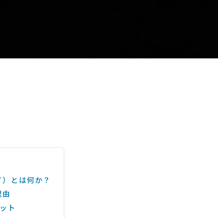
ァイ）とは何か？
理由
リット