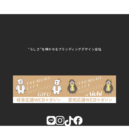
株式会社HSS
株式会社LEAD
ユニフォーム印刷・デザイン
株式会社MAARP
株式会社MCfam
展示会/企業展
株式会社MD
株式会社MONDIA
看板製作・看板デザイン
株式会社MORIKEI
株式会社NEXT innovati
on
その他
株式会社ROBOZ
株式会社SeesSign
動画制作
株式会社Steady'z
株式会社TOPTENPO
株式会社TRY AGAIN
株式会社VIS
写真撮影
株式会社アースリンクプ
株式会社アイエムサービ
“らしさ”を輝かせるブランディングデザイン会社
ロジェクト
ス
株式会社アステス
株式会社アップライズ
WEBコンサルティング
株式会社アップルーム
株式会社アルフレッド
株式会社イビソク
株式会社イトウ化研
AIはじめて研修
株式会社ウメショウ
株式会社エマ・デン
株式会社オービーエス
株式会社ガロ
DX研修
株式会社カワモト企画
株式会社キックス
室
SCROLL
株式会社クリアポスト
株式会社グライドパス
AIはじめて研修
株式会社グランドュー
株式会社グリンフィー
ル
ルド・ジャパン
ご相談はこちら
株式会社クレスト
株式会社クロスポ
株式会社サンクルール
株式会社シーホース
株式会社シンタク
株式会社ジムブレーン
株式会社ジャパンステ
株式会社ジュネス
ーションズ