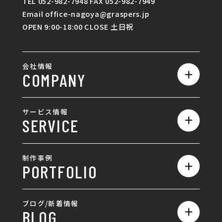
TEL 052-982-7948 FAX 052-982-7949
Email office-nagoya@graspers.jp
OPEN 9:00-18:00 CLOSE 土日祝
会社情報
COMPANY
私たちの強み
サービス情報
SERVICE
会社概要
サービス一覧
採用情報
制作事例
PORTFOLIO
ホームページ制作
ランディングページ制作
全て
ブログ/新着情報
BLOG
採用サイト制作
ホームページ