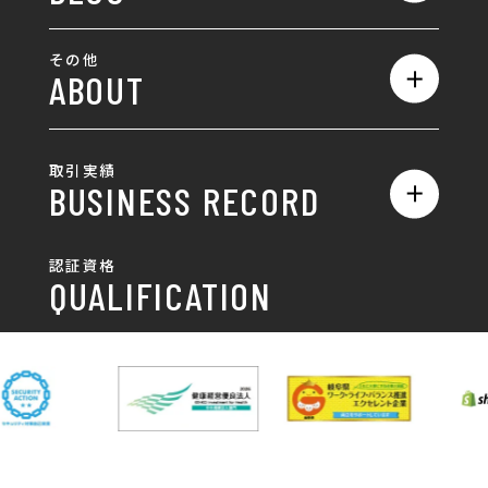
SEO対策
全て
ロゴ
その他
ABOUT
AIO対策
お知らせ
名刺/カード
ロゴ製作・ロゴデザイン
デザインの話
お問い合わせ
チラシ/パンフレット
取引実績
名刺制作・名刺デザイン
採用情報
BUSINESS RECORD
お客様の声
ポスター
チラシ制作・チラシデザイン
その他
国土交通省 岐阜国道事
自由民主党岐阜県支部
SDGsへの取り組み
認証資格
動画/写真
務所
パンフレット制作・デザイン
QUALIFICATION
中部電力パワーグリッ
ネットワーク大学コン
DXへの取り組み
ド株式会社 岐阜支社
ソーシアム岐阜
ポスター制作・デザイン
封筒
岐阜協立大学
岐阜県IT協同組合
岐阜県池田町役場
岐阜県既製服縫製工業
DX研修
組合
パッケージ制作・デザイン
看板・サイン
岐阜県自動車車体整備
瑞穂市商工会
協同組合
CSR活動
各種デザイン制作
株式会社 TENPOUP
株式会社 絆
アパレル
株式会社Covo
株式会社FORCE ONE
ノベルティ制作・デザイン
株式会社G-NEED
株式会社GRACIOUS
個人情報保護方針
パッケージ
株式会社GROW
株式会社HAPCON