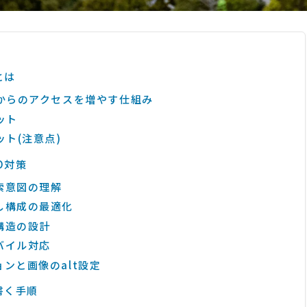
とは
ンからのアクセスを増やす仕組み
ット
ット(注意点)
O対策
索意図の理解
し構成の最適化
構造の設計
バイル対応
ンと画像のalt設定
書く手順