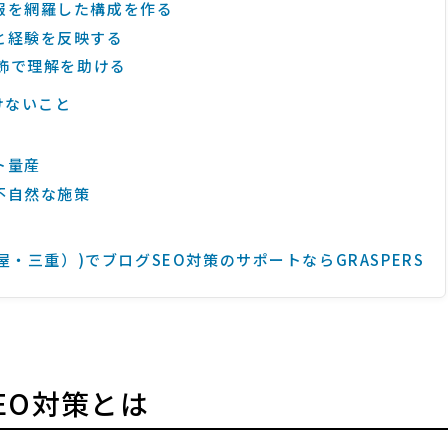
報を網羅した構成を作る
と経験を反映する
装飾で理解を助ける
けないこと
ト量産
不自然な施策
・三重）)でブログSEO対策のサポートならGRASPERS
EO対策とは