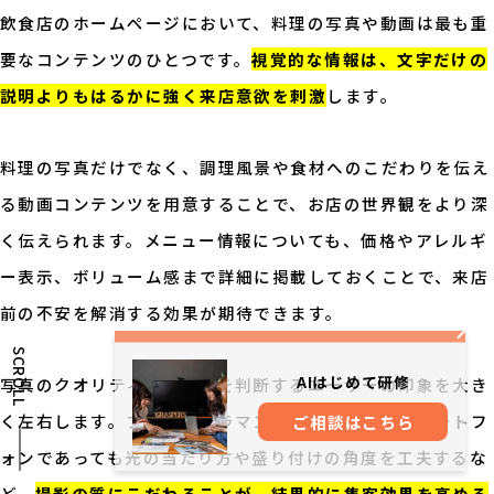
飲食店のホームページにおいて、料理の写真や動画は最も重
要なコンテンツのひとつです。
視覚的な情報は、文字だけの
説明よりもはるかに強く来店意欲を刺激
します。
料理の写真だけでなく、調理風景や食材へのこだわりを伝え
る動画コンテンツを用意することで、お店の世界観をより深
く伝えられます。メニュー情報についても、価格やアレルギ
ー表示、ボリューム感まで詳細に掲載しておくことで、来店
前の不安を解消する効果が期待できます。
SCROLL
AIはじめて研修
写真のクオリティは、来店を判断するユーザーの印象を大き
く左右します。プロのカメラマンに依頼するか、スマートフ
ご相談はこちら
ォンであっても光の当たり方や盛り付けの角度を工夫するな
ど、
撮影の質にこだわることが、結果的に集客効果を高める