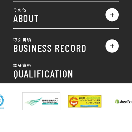
SEO対策
全て
ロゴ
その他
ABOUT
AIO対策
お知らせ
名刺/カード
ロゴ製作・ロゴデザイン
デザインの話
お問い合わせ
チラシ/パンフレット
取引実績
名刺制作・名刺デザイン
採用情報
BUSINESS RECORD
お客様の声
ポスター
チラシ制作・チラシデザイン
その他
国土交通省 岐阜国道事
自由民主党岐阜県支部
SDGsへの取り組み
認証資格
動画/写真
務所
パンフレット制作・デザイン
QUALIFICATION
中部電力パワーグリッ
ネットワーク大学コン
DXへの取り組み
ド株式会社 岐阜支社
ソーシアム岐阜
ポスター制作・デザイン
封筒
岐阜協立大学
岐阜県IT協同組合
岐阜県池田町役場
岐阜県既製服縫製工業
DX研修
組合
パッケージ制作・デザイン
看板・サイン
岐阜県自動車車体整備
瑞穂市商工会
協同組合
CSR活動
各種デザイン制作
株式会社 TENPOUP
株式会社 絆
アパレル
株式会社Covo
株式会社FORCE ONE
ノベルティ制作・デザイン
株式会社G-NEED
株式会社GRACIOUS
個人情報保護方針
パッケージ
株式会社GROW
株式会社HAPCON
株式会社HSS
株式会社LEAD