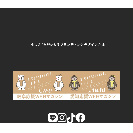
ユニフォーム印刷・デザイン
株式会社MAARP
株式会社MCfam
展示会/企業展
株式会社MD
株式会社MONDIA
看板製作・看板デザイン
株式会社MORIKEI
株式会社NEXT innovati
on
その他
株式会社ROBOZ
株式会社SeesSign
動画制作
株式会社Steady'z
株式会社TOPTENPO
株式会社TRY AGAIN
株式会社VIS
写真撮影
株式会社アースリンクプ
株式会社アイエムサービ
“らしさ”を輝かせるブランディングデザイン会社
ロジェクト
ス
株式会社アステス
株式会社アップライズ
WEBコンサルティング
株式会社アップルーム
株式会社アルフレッド
株式会社イビソク
株式会社イトウ化研
AIはじめて研修
株式会社ウメショウ
株式会社エマ・デン
株式会社オービーエス
株式会社ガロ
DX研修
株式会社カワモト企画
株式会社キックス
室
SCROLL
株式会社クリアポスト
株式会社グライドパス
AIはじめて研修
株式会社グランドュー
株式会社グリンフィー
ル
ルド・ジャパン
ご相談はこちら
株式会社クレスト
株式会社クロスポ
株式会社サンクルール
株式会社シーホース
株式会社シンタク
株式会社ジムブレーン
株式会社ジャパンステ
株式会社ジュネス
ーションズ
株式会社ジーワンテッ
株式会社スタジオhiyori