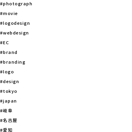
#photograph
#movie
#logodesign
#webdesign
#EC
#brand
#branding
#logo
#design
#tokyo
#japan
#岐阜
#名古屋
#愛知