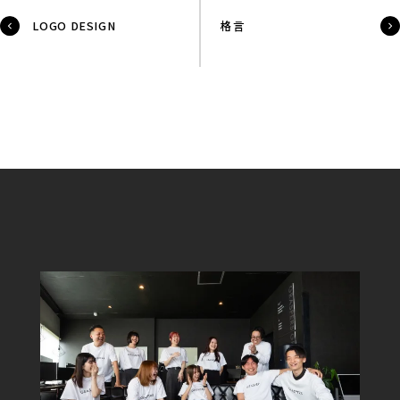
LOGO DESIGN
格言