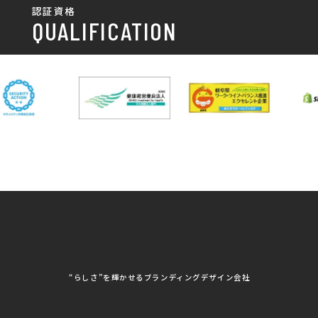
SDGsへの取り組み
認証資格
動画/写真
務所
パンフレット制作・デザイン
QUALIFICATION
中部電力パワーグリッ
ネットワーク大学コン
DXへの取り組み
ド株式会社 岐阜支社
ソーシアム岐阜
ポスター制作・デザイン
封筒
岐阜協立大学
岐阜県IT協同組合
岐阜県池田町役場
岐阜県既製服縫製工業
DX研修
組合
パッケージ制作・デザイン
看板・サイン
岐阜県自動車車体整備
瑞穂市商工会
協同組合
CSR活動
各種デザイン制作
株式会社 TENPOUP
株式会社 絆
アパレル
株式会社Covo
株式会社FORCE ONE
ノベルティ制作・デザイン
株式会社G-NEED
株式会社GRACIOUS
個人情報保護方針
パッケージ
株式会社GROW
株式会社HAPCON
株式会社HSS
株式会社LEAD
ユニフォーム印刷・デザイン
株式会社MAARP
株式会社MCfam
展示会/企業展
株式会社MD
株式会社MONDIA
看板製作・看板デザイン
株式会社MORIKEI
株式会社NEXT innovati
on
その他
株式会社ROBOZ
株式会社SeesSign
動画制作
株式会社Steady'z
株式会社TOPTENPO
株式会社TRY AGAIN
株式会社VIS
写真撮影
株式会社アースリンクプ
株式会社アイエムサービ
“らしさ”を輝かせるブランディングデザイン会社
ロジェクト
ス
株式会社アステス
株式会社アップライズ
WEBコンサルティング
株式会社アップルーム
株式会社アルフレッド