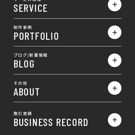
SERVICE
会社概要
サービス一覧
採用情報
制作事例
PORTFOLIO
ホームページ制作
ランディングページ制作
全て
ブログ/新着情報
BLOG
採用サイト制作
ホームページ
SEO対策
全て
ロゴ
その他
ABOUT
AIO対策
お知らせ
名刺/カード
ロゴ製作・ロゴデザイン
デザインの話
お問い合わせ
チラシ/パンフレット
取引実績
名刺制作・名刺デザイン
採用情報
BUSINESS RECORD
お客様の声
ポスター
チラシ制作・チラシデザイン
その他
国土交通省 岐阜国道事
自由民主党岐阜県支部