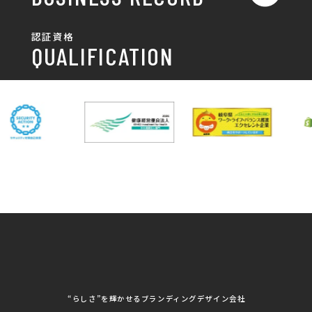
ポスター
チラシ制作・チラシデザイン
その他
国土交通省 岐阜国道事
自由民主党岐阜県支部
SDGsへの取り組み
認証資格
動画/写真
務所
パンフレット制作・デザイン
QUALIFICATION
中部電力パワーグリッ
ネットワーク大学コン
DXへの取り組み
ド株式会社 岐阜支社
ソーシアム岐阜
ポスター制作・デザイン
封筒
岐阜協立大学
岐阜県IT協同組合
岐阜県池田町役場
岐阜県既製服縫製工業
DX研修
組合
パッケージ制作・デザイン
看板・サイン
岐阜県自動車車体整備
瑞穂市商工会
協同組合
CSR活動
各種デザイン制作
株式会社 TENPOUP
株式会社 絆
アパレル
株式会社Covo
株式会社FORCE ONE
ノベルティ制作・デザイン
株式会社G-NEED
株式会社GRACIOUS
個人情報保護方針
パッケージ
株式会社GROW
株式会社HAPCON
株式会社HSS
株式会社LEAD
ユニフォーム印刷・デザイン
株式会社MAARP
株式会社MCfam
展示会/企業展
株式会社MD
株式会社MONDIA
看板製作・看板デザイン
株式会社MORIKEI
株式会社NEXT innovati
on
その他
株式会社ROBOZ
株式会社SeesSign
動画制作
株式会社Steady'z
株式会社TOPTENPO
株式会社TRY AGAIN
株式会社VIS
写真撮影
株式会社アースリンクプ
株式会社アイエムサービ
“らしさ”を輝かせるブランディングデザイン会社
ロジェクト
ス