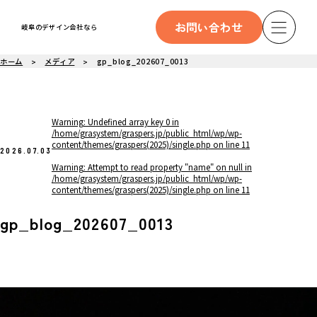
お問い合わせ
岐阜のデザイン会社なら
ホーム
メディア
gp_blog_202607_0013
Warning
: Undefined array key 0 in
/home/grasystem/graspers.jp/public_html/wp/wp-
content/themes/graspers(2025)/single.php
on line
11
2026.07.03
Warning
: Attempt to read property "name" on null in
/home/grasystem/graspers.jp/public_html/wp/wp-
content/themes/graspers(2025)/single.php
on line
11
gp_blog_202607_0013