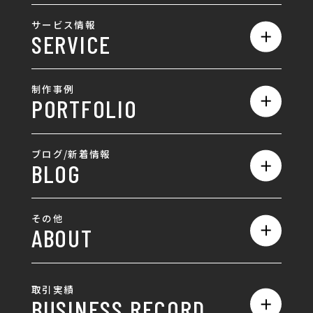
私たちの強み
サービス情報
SERVICE
会社概要
サービス一覧
採用情報
制作事例
PORTFOLIO
ホームページ制作
ランディングページ制作
全て
ブログ/新着情報
BLOG
採用サイト制作
ホームページ
SEO対策
全て
ロゴ
その他
ABOUT
AIO対策
お知らせ
名刺/カード
ロゴ製作・ロゴデザイン
デザインの話
お問い合わせ
チラシ/パンフレット
取引実績
名刺制作・名刺デザイン
採用情報
BUSINESS RECORD
お客様の声