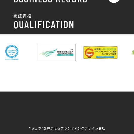
ポスター
チラシ制作・チラシデザイン
その他
国土交通省 岐阜国道事
自由民主党岐阜県支部
SDGsへの取り組み
認証資格
動画/写真
務所
パンフレット制作・デザイン
QUALIFICATION
中部電力パワーグリッ
ネットワーク大学コン
DXへの取り組み
ド株式会社 岐阜支社
ソーシアム岐阜
ポスター制作・デザイン
封筒
岐阜協立大学
岐阜県IT協同組合
岐阜県池田町役場
岐阜県既製服縫製工業
DX研修
組合
パッケージ制作・デザイン
看板・サイン
岐阜県自動車車体整備
瑞穂市商工会
協同組合
CSR活動
各種デザイン制作
株式会社 TENPOUP
株式会社 絆
アパレル
株式会社Covo
株式会社FORCE ONE
ノベルティ制作・デザイン
株式会社G-NEED
株式会社GRACIOUS
個人情報保護方針
パッケージ
株式会社GROW
株式会社HAPCON
株式会社HSS
株式会社LEAD
ユニフォーム印刷・デザイン
株式会社MAARP
株式会社MCfam
展示会/企業展
株式会社MD
株式会社MONDIA
看板製作・看板デザイン
株式会社MORIKEI
株式会社NEXT innovati
on
その他
株式会社ROBOZ
株式会社SeesSign
動画制作
株式会社Steady'z
株式会社TOPTENPO
株式会社TRY AGAIN
株式会社VIS
写真撮影
株式会社アースリンクプ
株式会社アイエムサービ
“らしさ”を輝かせるブランディングデザイン会社
ロジェクト
ス