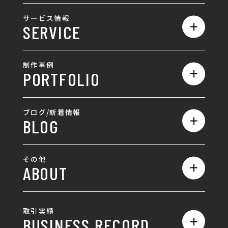
私たちの強み
サービス情報
SERVICE
会社概要
サービス一覧
採用情報
制作事例
PORTFOLIO
ホームページ制作
ランディングページ制作
全て
ブログ/新着情報
BLOG
採用サイト制作
ホームページ
SEO対策
全て
ロゴ
その他
ABOUT
AIO対策
お知らせ
名刺/カード
ロゴ製作・ロゴデザイン
デザインの話
お問い合わせ
チラシ/パンフレット
取引実績
名刺制作・名刺デザイン
採用情報
BUSINESS RECORD
お客様の声