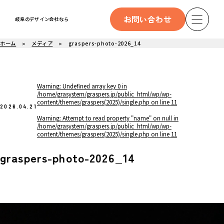
お問い合わせ
岐阜のデザイン会社なら
ホーム
メディア
graspers-photo-2026_14
Warning
: Undefined array key 0 in
/home/grasystem/graspers.jp/public_html/wp/wp-
content/themes/graspers(2025)/single.php
on line
11
2026.04.21
Warning
: Attempt to read property "name" on null in
/home/grasystem/graspers.jp/public_html/wp/wp-
content/themes/graspers(2025)/single.php
on line
11
graspers-photo-2026_14