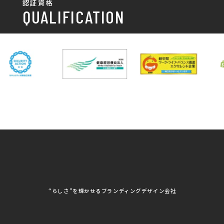
認証資格
動画/写真
務所
パンフレット制作・デザイン
QUALIFICATION
中部電力パワーグリッ
ネットワーク大学コン
DXへの取り組み
ド株式会社 岐阜支社
ソーシアム岐阜
ポスター制作・デザイン
封筒
岐阜協立大学
岐阜県IT協同組合
岐阜県池田町役場
岐阜県既製服縫製工業
DX研修
組合
パッケージ制作・デザイン
看板・サイン
岐阜県自動車車体整備
瑞穂市商工会
協同組合
CSR活動
各種デザイン制作
株式会社 TENPOUP
株式会社 絆
アパレル
株式会社Covo
株式会社FORCE ONE
ノベルティ制作・デザイン
株式会社G-NEED
株式会社GRACIOUS
個人情報保護方針
パッケージ
株式会社GROW
株式会社HAPCON
株式会社HSS
株式会社LEAD
ユニフォーム印刷・デザイン
株式会社MAARP
株式会社MCfam
展示会/企業展
株式会社MD
株式会社MONDIA
看板製作・看板デザイン
株式会社MORIKEI
株式会社NEXT innovati
on
その他
株式会社ROBOZ
株式会社SeesSign
動画制作
株式会社Steady'z
株式会社TOPTENPO
株式会社TRY AGAIN
株式会社VIS
写真撮影
株式会社アースリンクプ
株式会社アイエムサービ
“らしさ”を輝かせるブランディングデザイン会社
ロジェクト
ス
株式会社アステス
株式会社アップライズ
WEBコンサルティング
株式会社アップルーム
株式会社アルフレッド
株式会社イビソク
株式会社イトウ化研