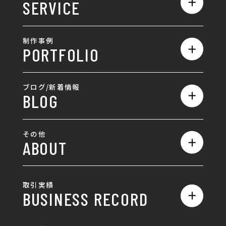
SERVICE
会社概要
サービス一覧
採用情報
制作事例
PORTFOLIO
ホームページ制作
ランディングページ制作
全て
ブログ/新着情報
BLOG
採用サイト制作
ホームページ
SEO対策
全て
ロゴ
その他
ABOUT
AIO対策
お知らせ
名刺/カード
ロゴ製作・ロゴデザイン
デザインの話
お問い合わせ
チラシ/パンフレット
取引実績
名刺制作・名刺デザイン
採用情報
BUSINESS RECORD
お客様の声
ポスター
チラシ制作・チラシデザイン
その他
国土交通省 岐阜国道事
自由民主党岐阜県支部
SDGsへの取り組み