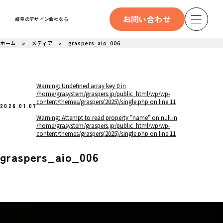
お問い合わせ
岐阜のデザイン会社なら
ホーム
メディア
graspers_aio_006
Warning
: Undefined array key 0 in
/home/grasystem/graspers.jp/public_html/wp/wp-
content/themes/graspers(2025)/single.php
on line
11
2026.01.07
Warning
: Attempt to read property "name" on null in
/home/grasystem/graspers.jp/public_html/wp/wp-
content/themes/graspers(2025)/single.php
on line
11
graspers_aio_006