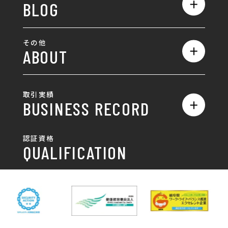
BLOG
採用サイト制作
ホームページ
SEO対策
全て
ロゴ
その他
ABOUT
AIO対策
お知らせ
名刺/カード
ロゴ製作・ロゴデザイン
デザインの話
お問い合わせ
チラシ/パンフレット
取引実績
名刺制作・名刺デザイン
採用情報
BUSINESS RECORD
お客様の声
ポスター
チラシ制作・チラシデザイン
その他
国土交通省 岐阜国道事
自由民主党岐阜県支部
SDGsへの取り組み
認証資格
動画/写真
務所
パンフレット制作・デザイン
QUALIFICATION
中部電力パワーグリッ
ネットワーク大学コン
DXへの取り組み
ド株式会社 岐阜支社
ソーシアム岐阜
ポスター制作・デザイン
封筒
岐阜協立大学
岐阜県IT協同組合
岐阜県池田町役場
岐阜県既製服縫製工業
DX研修
組合
パッケージ制作・デザイン
看板・サイン
岐阜県自動車車体整備
瑞穂市商工会
協同組合
CSR活動
各種デザイン制作
株式会社 TENPOUP
株式会社 絆
アパレル
株式会社Covo
株式会社FORCE ONE