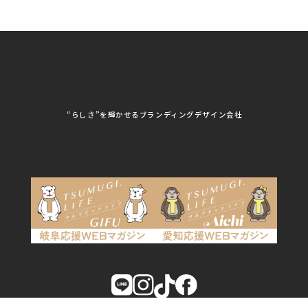
株式会社HSS
株式会社LEAD
ユニフォーム印刷・デザイン
株式会社MAARP
株式会社MCfam
展示会/企業展
株式会社MD
株式会社MONDIA
看板製作・看板デザイン
株式会社MORIKEI
株式会社NEXT innovati
on
その他
株式会社ROBOZ
株式会社SeesSign
動画制作
株式会社Steady'z
株式会社TOPTENPO
株式会社TRY AGAIN
株式会社VIS
写真撮影
株式会社アースリンクプ
株式会社アイエムサービ
“らしさ”を輝かせるブランディングデザイン会社
ロジェクト
ス
株式会社アステス
株式会社アップライズ
WEBコンサルティング
株式会社アップルーム
株式会社アルフレッド
株式会社イビソク
株式会社イトウ化研
AIはじめて研修
株式会社ウメショウ
株式会社エマ・デン
株式会社オービーエス
株式会社ガロ
DX研修
株式会社カワモト企画
株式会社キックス
室
SCROLL
株式会社クリアポスト
株式会社グライドパス
AIはじめて研修
株式会社グランドュー
株式会社グリンフィー
ル
ルド・ジャパン
ご相談はこちら
株式会社クレスト
株式会社クロスポ
株式会社サンクルール
株式会社シーホース
株式会社シンタク
株式会社ジムブレーン
株式会社ジャパンステ
株式会社ジュネス
ーションズ