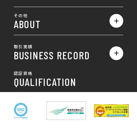
SEO対策
全て
ロゴ
その他
ABOUT
AIO対策
お知らせ
名刺/カード
ロゴ製作・ロゴデザイン
デザインの話
お問い合わせ
チラシ/パンフレット
取引実績
名刺制作・名刺デザイン
採用情報
BUSINESS RECORD
お客様の声
ポスター
チラシ制作・チラシデザイン
その他
国土交通省 岐阜国道事
自由民主党岐阜県支部
SDGsへの取り組み
認証資格
動画/写真
務所
パンフレット制作・デザイン
QUALIFICATION
中部電力パワーグリッ
ネットワーク大学コン
DXへの取り組み
ド株式会社 岐阜支社
ソーシアム岐阜
ポスター制作・デザイン
封筒
岐阜協立大学
岐阜県IT協同組合
岐阜県池田町役場
岐阜県既製服縫製工業
DX研修
組合
パッケージ制作・デザイン
看板・サイン
岐阜県自動車車体整備
瑞穂市商工会
協同組合
CSR活動
各種デザイン制作
株式会社 TENPOUP
株式会社 絆
アパレル
株式会社Covo
株式会社FORCE ONE
ノベルティ制作・デザイン
株式会社G-NEED
株式会社GRACIOUS
個人情報保護方針
パッケージ
株式会社GROW
株式会社HAPCON