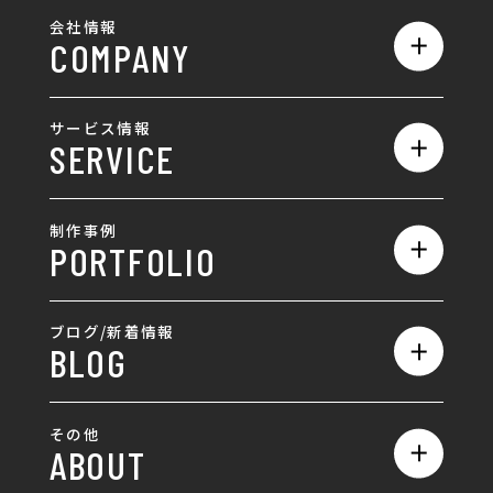
会社情報
COMPANY
私たちの強み
サービス情報
SERVICE
会社概要
サービス一覧
採用情報
制作事例
PORTFOLIO
ホームページ制作
ランディングページ制作
全て
ブログ/新着情報
BLOG
採用サイト制作
ホームページ
SEO対策
全て
ロゴ
その他
ABOUT
AIO対策
お知らせ
名刺/カード