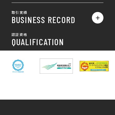
ロゴ製作・ロゴデザイン
デザインの話
お問い合わせ
チラシ/パンフレット
取引実績
名刺制作・名刺デザイン
採用情報
BUSINESS RECORD
お客様の声
ポスター
チラシ制作・チラシデザイン
その他
国土交通省 岐阜国道事
自由民主党岐阜県支部
SDGsへの取り組み
認証資格
動画/写真
務所
パンフレット制作・デザイン
QUALIFICATION
中部電力パワーグリッ
ネットワーク大学コン
DXへの取り組み
ド株式会社 岐阜支社
ソーシアム岐阜
ポスター制作・デザイン
封筒
岐阜協立大学
岐阜県IT協同組合
岐阜県池田町役場
岐阜県既製服縫製工業
DX研修
組合
パッケージ制作・デザイン
看板・サイン
岐阜県自動車車体整備
瑞穂市商工会
協同組合
CSR活動
各種デザイン制作
株式会社 TENPOUP
株式会社 絆
アパレル
株式会社Covo
株式会社FORCE ONE
ノベルティ制作・デザイン
株式会社G-NEED
株式会社GRACIOUS
個人情報保護方針
パッケージ
株式会社GROW
株式会社HAPCON
株式会社HSS
株式会社LEAD
ユニフォーム印刷・デザイン
株式会社MAARP
株式会社MCfam
展示会/企業展
株式会社MD
株式会社MONDIA
看板製作・看板デザイン
株式会社MORIKEI
株式会社NEXT innovati
on
その他
株式会社ROBOZ
株式会社SeesSign