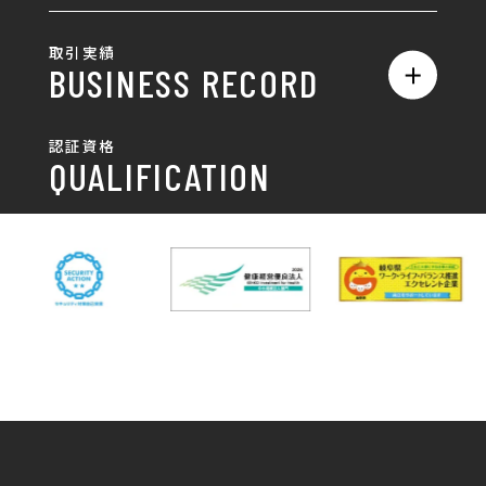
ロゴ製作・ロゴデザイン
デザインの話
お問い合わせ
チラシ/パンフレット
取引実績
名刺制作・名刺デザイン
採用情報
BUSINESS RECORD
お客様の声
ポスター
チラシ制作・チラシデザイン
その他
国土交通省 岐阜国道事
自由民主党岐阜県支部
SDGsへの取り組み
認証資格
動画/写真
務所
パンフレット制作・デザイン
QUALIFICATION
中部電力パワーグリッ
ネットワーク大学コン
DXへの取り組み
ド株式会社 岐阜支社
ソーシアム岐阜
ポスター制作・デザイン
封筒
岐阜協立大学
岐阜県IT協同組合
岐阜県池田町役場
岐阜県既製服縫製工業
DX研修
組合
パッケージ制作・デザイン
看板・サイン
岐阜県自動車車体整備
瑞穂市商工会
協同組合
CSR活動
各種デザイン制作
株式会社 TENPOUP
株式会社 絆
アパレル
株式会社Covo
株式会社FORCE ONE
ノベルティ制作・デザイン
株式会社G-NEED
株式会社GRACIOUS
個人情報保護方針
パッケージ
株式会社GROW
株式会社HAPCON
株式会社HSS
株式会社LEAD
ユニフォーム印刷・デザイン
株式会社MAARP
株式会社MCfam
展示会/企業展
株式会社MD
株式会社MONDIA
看板製作・看板デザイン
株式会社MORIKEI
株式会社NEXT innovati
on
その他
株式会社ROBOZ
株式会社SeesSign