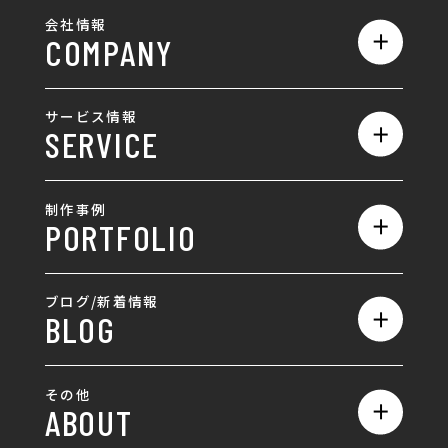
会社情報
COMPANY
私たちの強み
サービス情報
SERVICE
会社概要
サービス一覧
採用情報
制作事例
PORTFOLIO
ホームページ制作
ランディングページ制作
全て
ブログ/新着情報
BLOG
採用サイト制作
ホームページ
SEO対策
全て
ロゴ
その他
ABOUT
AIO対策
お知らせ
名刺/カード