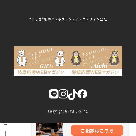
動画制作
株式会社Steady'z
株式会社TOPTENPO
株式会社TRY AGAIN
株式会社VIS
写真撮影
株式会社アースリンクプ
株式会社アイエムサービ
“らしさ”を輝かせるブランディングデザイン会社
ロジェクト
ス
株式会社アステス
株式会社アップライズ
WEBコンサルティング
株式会社アップルーム
株式会社アルフレッド
株式会社イビソク
株式会社イトウ化研
AIはじめて研修
株式会社ウメショウ
株式会社エマ・デン
株式会社オービーエス
株式会社ガロ
DX研修
株式会社カワモト企画
株式会社キックス
室
株式会社クリアポスト
株式会社グライドパス
株式会社グランドュー
株式会社グリンフィー
ル
ルド・ジャパン
株式会社クレスト
株式会社クロスポ
株式会社サンクルール
株式会社シーホース
株式会社シンタク
株式会社ジムブレーン
株式会社ジャパンステ
株式会社ジュネス
ーションズ
株式会社ジーワンテッ
株式会社スタジオhiyori
Copyright GRASPERS Inc.
SCROLL
ク
株式会社スターボード
株式会社杉口プレス工
AIはじめて研修
業所
株式会社生活住救便
株式会社十一屋クリー
ご相談はこちら
ニング