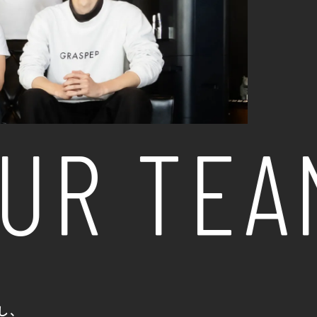
UR TEAM
し、