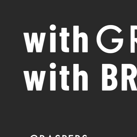
with
SCROLL
with BRA