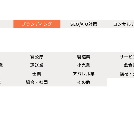
ブランディング
SEO/AIO対策
コンサル
官公庁
製造業
サービ
業
運送業
小売業
飲食
連
士業
アパレル業
福祉・
業
組合・社団
その他