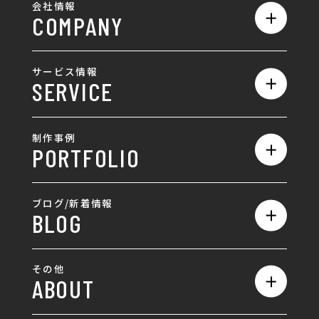
会社情報
COMPANY
私たちの強み
サービス情報
SERVICE
会社概要
サービス一覧
採用情報
制作事例
PORTFOLIO
ホームページ制作
ランディングページ制作
全て
ブログ/新着情報
BLOG
採用サイト制作
ホームページ
SEO対策
全て
ロゴ
その他
ABOUT
AIO対策
お知らせ
名刺/カード
ロゴ製作・ロゴデザイン