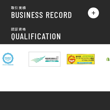
デザインの話
お問い合わせ
チラシ/パンフレット
取引実績
名刺制作・名刺デザイン
採用情報
BUSINESS RECORD
お客様の声
ポスター
チラシ制作・チラシデザイン
その他
国土交通省 岐阜国道事
自由民主党岐阜県支部
SDGsへの取り組み
認証資格
動画/写真
務所
パンフレット制作・デザイン
QUALIFICATION
中部電力パワーグリッ
ネットワーク大学コン
DXへの取り組み
ド株式会社 岐阜支社
ソーシアム岐阜
ポスター制作・デザイン
封筒
岐阜協立大学
岐阜県IT協同組合
岐阜県池田町役場
岐阜県既製服縫製工業
DX研修
組合
パッケージ制作・デザイン
看板・サイン
岐阜県自動車車体整備
瑞穂市商工会
協同組合
CSR活動
各種デザイン制作
株式会社 TENPOUP
株式会社 絆
アパレル
株式会社Covo
株式会社FORCE ONE
ノベルティ制作・デザイン
株式会社G-NEED
株式会社GRACIOUS
個人情報保護方針
パッケージ
株式会社GROW
株式会社HAPCON
株式会社HSS
株式会社LEAD
ユニフォーム印刷・デザイン
株式会社MAARP
株式会社MCfam
展示会/企業展
株式会社MD
株式会社MONDIA
看板製作・看板デザイン
株式会社MORIKEI
株式会社NEXT innovati
on
その他
株式会社ROBOZ
株式会社SeesSign
動画制作
株式会社Steady'z
株式会社TOPTENPO