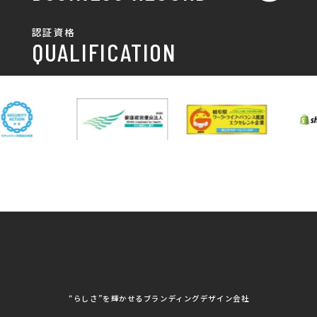
チラシ制作・チラシデザイン
その他
国土交通省 岐阜国道事
自由民主党岐阜県支部
SDGsへの取り組み
認証資格
動画/写真
務所
パンフレット制作・デザイン
QUALIFICATION
中部電力パワーグリッ
ネットワーク大学コン
DXへの取り組み
ド株式会社 岐阜支社
ソーシアム岐阜
ポスター制作・デザイン
封筒
岐阜協立大学
岐阜県IT協同組合
岐阜県池田町役場
岐阜県既製服縫製工業
DX研修
組合
パッケージ制作・デザイン
看板・サイン
岐阜県自動車車体整備
瑞穂市商工会
協同組合
CSR活動
各種デザイン制作
株式会社 TENPOUP
株式会社 絆
アパレル
株式会社Covo
株式会社FORCE ONE
ノベルティ制作・デザイン
株式会社G-NEED
株式会社GRACIOUS
個人情報保護方針
パッケージ
株式会社GROW
株式会社HAPCON
株式会社HSS
株式会社LEAD
ユニフォーム印刷・デザイン
株式会社MAARP
株式会社MCfam
展示会/企業展
株式会社MD
株式会社MONDIA
看板製作・看板デザイン
株式会社MORIKEI
株式会社NEXT innovati
on
その他
株式会社ROBOZ
株式会社SeesSign
動画制作
株式会社Steady'z
株式会社TOPTENPO
株式会社TRY AGAIN
株式会社VIS
写真撮影
株式会社アースリンクプ
株式会社アイエムサービ
“らしさ”を輝かせるブランディングデザイン会社
ロジェクト
ス
株式会社アステス
株式会社アップライズ