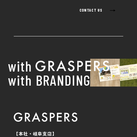
→
CONTACT US
with
with BRANDING
【本社・岐阜支店】