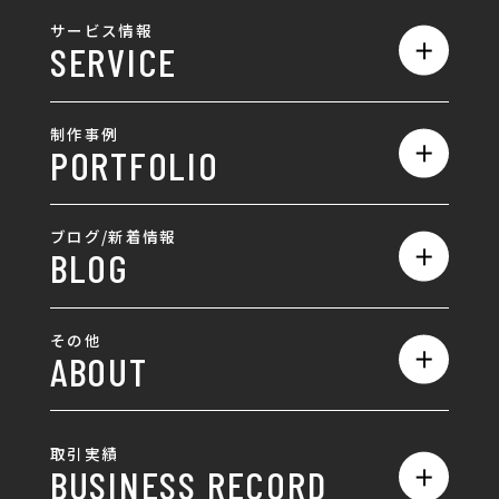
私たちの強み
サービス情報
SERVICE
会社概要
サービス一覧
採用情報
制作事例
PORTFOLIO
ホームページ制作
ランディングページ制作
全て
ブログ/新着情報
BLOG
採用サイト制作
ホームページ
SEO対策
全て
ロゴ
その他
ABOUT
AIO対策
お知らせ
名刺/カード
ロゴ製作・ロゴデザイン
デザインの話
お問い合わせ
チラシ/パンフレット
取引実績
名刺制作・名刺デザイン
採用情報
BUSINESS RECORD
お客様の声
ポスター