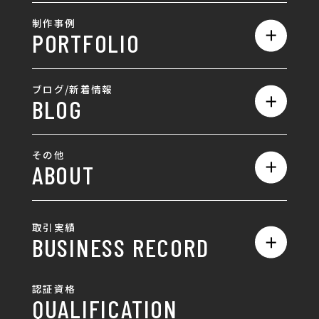
サービス一覧
採用情報
制作事例
PORTFOLIO
ホームページ制作
ランディングページ制作
全て
ブログ/新着情報
BLOG
採用サイト制作
ホームページ
SEO対策
全て
ロゴ
その他
ABOUT
AIO対策
お知らせ
名刺/カード
ロゴ製作・ロゴデザイン
デザインの話
お問い合わせ
チラシ/パンフレット
取引実績
名刺制作・名刺デザイン
採用情報
BUSINESS RECORD
お客様の声
ポスター
チラシ制作・チラシデザイン
その他
国土交通省 岐阜国道事
自由民主党岐阜県支部
SDGsへの取り組み
認証資格
動画/写真
務所
パンフレット制作・デザイン
QUALIFICATION
中部電力パワーグリッ
ネットワーク大学コン
DXへの取り組み
ド株式会社 岐阜支社
ソーシアム岐阜