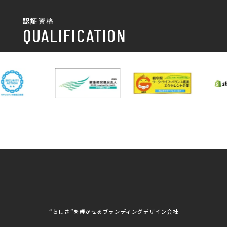
チラシ制作・チラシデザイン
その他
国土交通省 岐阜国道事
自由民主党岐阜県支部
SDGsへの取り組み
認証資格
動画/写真
務所
パンフレット制作・デザイン
QUALIFICATION
中部電力パワーグリッ
ネットワーク大学コン
DXへの取り組み
ド株式会社 岐阜支社
ソーシアム岐阜
ポスター制作・デザイン
封筒
岐阜協立大学
岐阜県IT協同組合
岐阜県池田町役場
岐阜県既製服縫製工業
DX研修
組合
パッケージ制作・デザイン
看板・サイン
岐阜県自動車車体整備
瑞穂市商工会
協同組合
CSR活動
各種デザイン制作
株式会社 TENPOUP
株式会社 絆
アパレル
株式会社Covo
株式会社FORCE ONE
ノベルティ制作・デザイン
株式会社G-NEED
株式会社GRACIOUS
個人情報保護方針
パッケージ
株式会社GROW
株式会社HAPCON
株式会社HSS
株式会社LEAD
ユニフォーム印刷・デザイン
株式会社MAARP
株式会社MCfam
展示会/企業展
株式会社MD
株式会社MONDIA
看板製作・看板デザイン
株式会社MORIKEI
株式会社NEXT innovati
on
その他
株式会社ROBOZ
株式会社SeesSign
動画制作
株式会社Steady'z
株式会社TOPTENPO
株式会社TRY AGAIN
株式会社VIS
写真撮影
株式会社アースリンクプ
株式会社アイエムサービ
“らしさ”を輝かせるブランディングデザイン会社
ロジェクト
ス
株式会社アステス
株式会社アップライズ
WEBコンサルティング