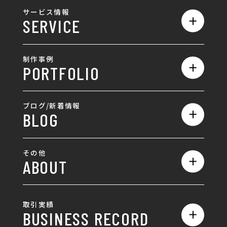
私たちの強み
サービス情報
SERVICE
会社概要
サービス一覧
採用情報
制作事例
PORTFOLIO
ホームページ制作
ランディングページ制作
全て
ブログ/新着情報
BLOG
採用サイト制作
ホームページ
SEO対策
全て
ロゴ
その他
ABOUT
AIO対策
お知らせ
名刺/カード
ロゴ製作・ロゴデザイン
デザインの話
お問い合わせ
チラシ/パンフレット
取引実績
名刺制作・名刺デザイン
採用情報
BUSINESS RECORD
お客様の声
ポスター