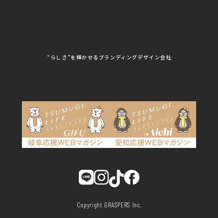
看板製作・看板デザイン
株式会社MORIKEI
株式会社NEXT innovati
on
その他
株式会社ROBOZ
株式会社SeesSign
動画制作
株式会社Steady'z
株式会社TOPTENPO
株式会社TRY AGAIN
株式会社VIS
写真撮影
株式会社アースリンクプ
株式会社アイエムサービ
“らしさ”を輝かせるブランディングデザイン会社
ロジェクト
ス
株式会社アステス
株式会社アップライズ
WEBコンサルティング
株式会社アップルーム
株式会社アルフレッド
株式会社イビソク
株式会社イトウ化研
AIはじめて研修
株式会社ウメショウ
株式会社エマ・デン
株式会社オービーエス
株式会社ガロ
DX研修
株式会社カワモト企画
株式会社キックス
室
株式会社クリアポスト
株式会社グライドパス
株式会社グランドュー
株式会社グリンフィー
ル
ルド・ジャパン
株式会社クレスト
株式会社クロスポ
SCROLL
株式会社サンクルール
株式会社シーホース
AIはじめて研修
株式会社シンタク
株式会社ジムブレーン
株式会社ジャパンステ
株式会社ジュネス
ご相談はこちら
ーションズ
株式会社ジーワンテッ
株式会社スタジオhiyori
Copyright GRASPERS Inc.
ク
株式会社スターボード
株式会社杉口プレス工