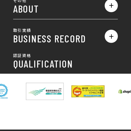
その他
ABOUT
AIO対策
お知らせ
名刺/カード
ロゴ製作・ロゴデザイン
デザインの話
お問い合わせ
チラシ/パンフレット
取引実績
名刺制作・名刺デザイン
採用情報
BUSINESS RECORD
お客様の声
ポスター
チラシ制作・チラシデザイン
その他
国土交通省 岐阜国道事
自由民主党岐阜県支部
SDGsへの取り組み
認証資格
動画/写真
務所
パンフレット制作・デザイン
QUALIFICATION
中部電力パワーグリッ
ネットワーク大学コン
DXへの取り組み
ド株式会社 岐阜支社
ソーシアム岐阜
ポスター制作・デザイン
封筒
岐阜協立大学
岐阜県IT協同組合
岐阜県池田町役場
岐阜県既製服縫製工業
DX研修
組合
パッケージ制作・デザイン
看板・サイン
岐阜県自動車車体整備
瑞穂市商工会
協同組合
CSR活動
各種デザイン制作
株式会社 TENPOUP
株式会社 絆
アパレル
株式会社Covo
株式会社FORCE ONE
ノベルティ制作・デザイン
株式会社G-NEED
株式会社GRACIOUS
個人情報保護方針
パッケージ
株式会社GROW
株式会社HAPCON
株式会社HSS
株式会社LEAD
ユニフォーム印刷・デザイン
株式会社MAARP
株式会社MCfam
展示会/企業展
株式会社MD
株式会社MONDIA