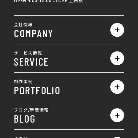
OPEN 9:00-18:00 CLOSE 土日祝
会社情報
COMPANY
私たちの強み
サービス情報
SERVICE
会社概要
サービス一覧
採用情報
制作事例
PORTFOLIO
ホームページ制作
ランディングページ制作
全て
ブログ/新着情報
BLOG
採用サイト制作
ホームページ
SEO対策
全て
ロゴ