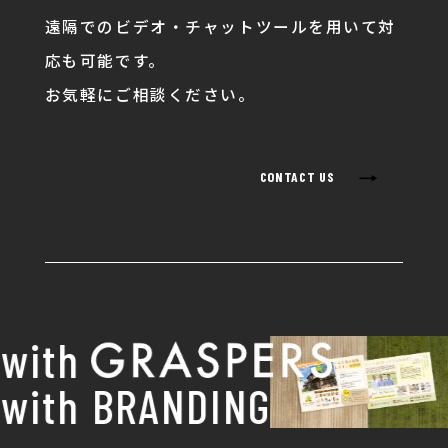
遠隔でのビデオ・チャットツールを用いて対
応も可能です。
お気軽にご相談ください。
→
CONTACT US
ith
ith BRANDING