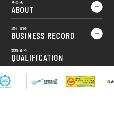
ロゴ
その他
ABOUT
AIO対策
お知らせ
名刺/カード
ロゴ製作・ロゴデザイン
デザインの話
お問い合わせ
チラシ/パンフレット
取引実績
名刺制作・名刺デザイン
採用情報
BUSINESS RECORD
お客様の声
ポスター
チラシ制作・チラシデザイン
その他
国土交通省 岐阜国道事
自由民主党岐阜県支部
SDGsへの取り組み
認証資格
動画/写真
務所
パンフレット制作・デザイン
QUALIFICATION
中部電力パワーグリッ
ネットワーク大学コン
DXへの取り組み
ド株式会社 岐阜支社
ソーシアム岐阜
ポスター制作・デザイン
封筒
岐阜協立大学
岐阜県IT協同組合
岐阜県池田町役場
岐阜県既製服縫製工業
DX研修
組合
パッケージ制作・デザイン
看板・サイン
岐阜県自動車車体整備
瑞穂市商工会
協同組合
CSR活動
各種デザイン制作
株式会社 TENPOUP
株式会社 絆
アパレル
株式会社Covo
株式会社FORCE ONE
ノベルティ制作・デザイン
株式会社G-NEED
株式会社GRACIOUS
個人情報保護方針
パッケージ
株式会社GROW
株式会社HAPCON
株式会社HSS
株式会社LEAD
ユニフォーム印刷・デザイン
株式会社MAARP
株式会社MCfam