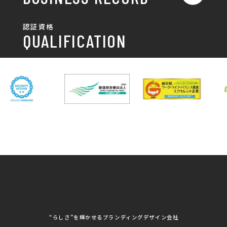
ポスター
チラシ制作・チラシデザイン
その他
国土交通省 岐阜国道事
自由民主党岐阜県支部
SDGsへの取り組み
認証資格
動画/写真
務所
パンフレット制作・デザイン
QUALIFICATION
中部電力パワーグリッ
ネットワーク大学コン
DXへの取り組み
ド株式会社 岐阜支社
ソーシアム岐阜
ポスター制作・デザイン
封筒
岐阜協立大学
岐阜県IT協同組合
岐阜県池田町役場
岐阜県既製服縫製工業
DX研修
組合
パッケージ制作・デザイン
看板・サイン
岐阜県自動車車体整備
瑞穂市商工会
協同組合
CSR活動
各種デザイン制作
株式会社 TENPOUP
株式会社 絆
アパレル
株式会社Covo
株式会社FORCE ONE
ノベルティ制作・デザイン
株式会社G-NEED
株式会社GRACIOUS
個人情報保護方針
パッケージ
株式会社GROW
株式会社HAPCON
株式会社HSS
株式会社LEAD
ユニフォーム印刷・デザイン
株式会社MAARP
株式会社MCfam
展示会/企業展
株式会社MD
株式会社MONDIA
看板製作・看板デザイン
株式会社MORIKEI
株式会社NEXT innovati
on
その他
株式会社ROBOZ
株式会社SeesSign
動画制作
株式会社Steady'z
株式会社TOPTENPO
株式会社TRY AGAIN
株式会社VIS
写真撮影
株式会社アースリンクプ
株式会社アイエムサービ
“らしさ”を輝かせるブランディングデザイン会社
ロジェクト
ス