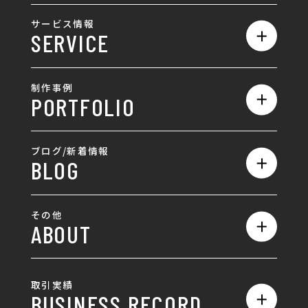
私たちの強み
サービス情報
SERVICE
会社概要
サービス一覧
採用情報
制作事例
PORTFOLIO
ホームページ制作
ランディングページ制作
全て
ブログ/新着情報
BLOG
採用サイト制作
ホームページ
SEO対策
全て
ロゴ
その他
ABOUT
AIO対策
お知らせ
名刺/カード
ロゴ製作・ロゴデザイン
デザインの話
お問い合わせ
チラシ/パンフレット
取引実績
名刺制作・名刺デザイン
採用情報
BUSINESS RECORD
お客様の声