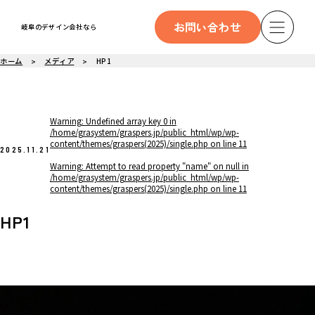
お問い合わせ
岐阜のデザイン会社なら
ホーム
メディア
HP1
Warning
: Undefined array key 0 in
/home/grasystem/graspers.jp/public_html/wp/wp-
content/themes/graspers(2025)/single.php
on line
11
2025.11.21
Warning
: Attempt to read property "name" on null in
/home/grasystem/graspers.jp/public_html/wp/wp-
content/themes/graspers(2025)/single.php
on line
11
HP1