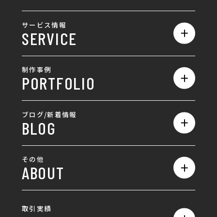
私たちの強み
サービス情報
SERVICE
会社概要
サービス一覧
採用情報
制作事例
PORTFOLIO
ホームページ制作
ランディングページ制作
全て
ブログ/新着情報
BLOG
採用サイト制作
ホームページ
SEO対策
全て
ロゴ
その他
ABOUT
AIO対策
お知らせ
名刺/カード
ロゴ製作・ロゴデザイン
デザインの話
お問い合わせ
チラシ/パンフレット
取引実績
名刺制作・名刺デザイン