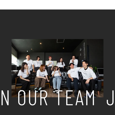
N OUR TEAM
J