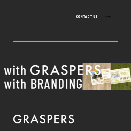
→
CONTACT US
with
with BRANDING