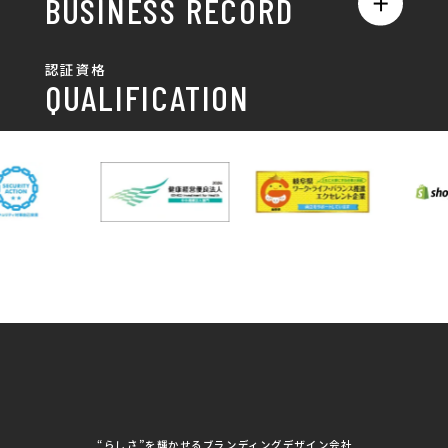
採用情報
BUSINESS RECORD
お客様の声
ポスター
チラシ制作・チラシデザイン
その他
国土交通省 岐阜国道事
自由民主党岐阜県支部
SDGsへの取り組み
認証資格
動画/写真
務所
パンフレット制作・デザイン
QUALIFICATION
中部電力パワーグリッ
ネットワーク大学コン
DXへの取り組み
ド株式会社 岐阜支社
ソーシアム岐阜
ポスター制作・デザイン
封筒
岐阜協立大学
岐阜県IT協同組合
岐阜県池田町役場
岐阜県既製服縫製工業
DX研修
組合
パッケージ制作・デザイン
看板・サイン
岐阜県自動車車体整備
瑞穂市商工会
協同組合
CSR活動
各種デザイン制作
株式会社 TENPOUP
株式会社 絆
アパレル
株式会社Covo
株式会社FORCE ONE
ノベルティ制作・デザイン
株式会社G-NEED
株式会社GRACIOUS
個人情報保護方針
パッケージ
株式会社GROW
株式会社HAPCON
株式会社HSS
株式会社LEAD
ユニフォーム印刷・デザイン
株式会社MAARP
株式会社MCfam
展示会/企業展
株式会社MD
株式会社MONDIA
看板製作・看板デザイン
株式会社MORIKEI
株式会社NEXT innovati
on
その他
株式会社ROBOZ
株式会社SeesSign
動画制作
株式会社Steady'z
株式会社TOPTENPO
株式会社TRY AGAIN
株式会社VIS
写真撮影
株式会社アースリンクプ
株式会社アイエムサービ
“らしさ”を輝かせるブランディングデザイン会社