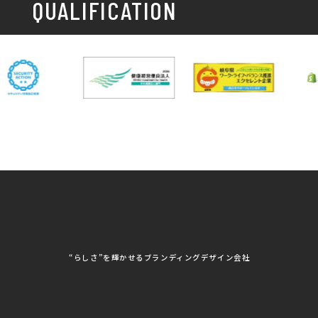
QUALIFICATION
中部電力パワーグリッ
ネットワーク大学コン
DXへの取り組み
ド株式会社 岐阜支社
ソーシアム岐阜
ポスター制作・デザイン
封筒
岐阜協立大学
岐阜県IT協同組合
岐阜県池田町役場
岐阜県既製服縫製工業
DX研修
組合
パッケージ制作・デザイン
看板・サイン
岐阜県自動車車体整備
瑞穂市商工会
協同組合
CSR活動
各種デザイン制作
株式会社 TENPOUP
株式会社 絆
アパレル
株式会社Covo
株式会社FORCE ONE
ノベルティ制作・デザイン
株式会社G-NEED
株式会社GRACIOUS
個人情報保護方針
パッケージ
株式会社GROW
株式会社HAPCON
株式会社HSS
株式会社LEAD
ユニフォーム印刷・デザイン
株式会社MAARP
株式会社MCfam
展示会/企業展
株式会社MD
株式会社MONDIA
看板製作・看板デザイン
株式会社MORIKEI
株式会社NEXT innovati
on
その他
株式会社ROBOZ
株式会社SeesSign
動画制作
株式会社Steady'z
株式会社TOPTENPO
株式会社TRY AGAIN
株式会社VIS
写真撮影
株式会社アースリンクプ
株式会社アイエムサービ
“らしさ”を輝かせるブランディングデザイン会社
ロジェクト
ス
株式会社アステス
株式会社アップライズ
WEBコンサルティング
株式会社アップルーム
株式会社アルフレッド
株式会社イビソク
株式会社イトウ化研
AIはじめて研修
株式会社ウメショウ
株式会社エマ・デン