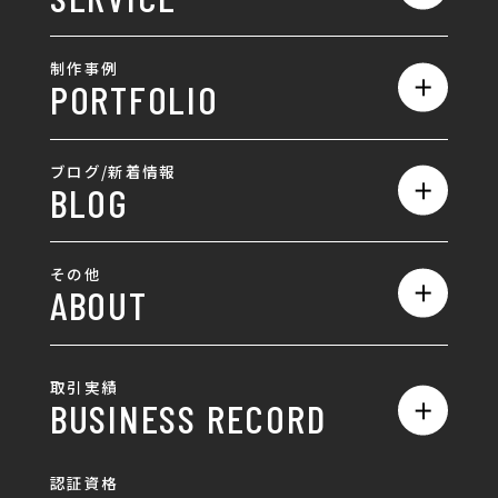
会社概要
サービス一覧
採用情報
制作事例
PORTFOLIO
ホームページ制作
ランディングページ制作
全て
ブログ/新着情報
BLOG
採用サイト制作
ホームページ
SEO対策
全て
ロゴ
その他
ABOUT
AIO対策
お知らせ
名刺/カード
ロゴ製作・ロゴデザイン
デザインの話
お問い合わせ
チラシ/パンフレット
取引実績
名刺制作・名刺デザイン
採用情報
BUSINESS RECORD
お客様の声
ポスター
チラシ制作・チラシデザイン
その他
国土交通省 岐阜国道事
自由民主党岐阜県支部
SDGsへの取り組み
認証資格
動画/写真
務所
パンフレット制作・デザイン