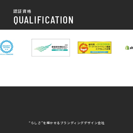
チラシ制作・チラシデザイン
その他
国土交通省 岐阜国道事
自由民主党岐阜県支部
SDGsへの取り組み
認証資格
動画/写真
務所
パンフレット制作・デザイン
QUALIFICATION
中部電力パワーグリッ
ネットワーク大学コン
DXへの取り組み
ド株式会社 岐阜支社
ソーシアム岐阜
ポスター制作・デザイン
封筒
岐阜協立大学
岐阜県IT協同組合
岐阜県池田町役場
岐阜県既製服縫製工業
DX研修
組合
パッケージ制作・デザイン
看板・サイン
岐阜県自動車車体整備
瑞穂市商工会
協同組合
CSR活動
各種デザイン制作
株式会社 TENPOUP
株式会社 絆
アパレル
株式会社Covo
株式会社FORCE ONE
ノベルティ制作・デザイン
株式会社G-NEED
株式会社GRACIOUS
個人情報保護方針
パッケージ
株式会社GROW
株式会社HAPCON
株式会社HSS
株式会社LEAD
ユニフォーム印刷・デザイン
株式会社MAARP
株式会社MCfam
展示会/企業展
株式会社MD
株式会社MONDIA
看板製作・看板デザイン
株式会社MORIKEI
株式会社NEXT innovati
on
その他
株式会社ROBOZ
株式会社SeesSign
動画制作
株式会社Steady'z
株式会社TOPTENPO
株式会社TRY AGAIN
株式会社VIS
写真撮影
株式会社アースリンクプ
株式会社アイエムサービ
“らしさ”を輝かせるブランディングデザイン会社
ロジェクト
ス
株式会社アステス
株式会社アップライズ
WEBコンサルティング