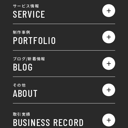
私たちの強み
サービス情報
SERVICE
会社概要
サービス一覧
採用情報
制作事例
PORTFOLIO
ホームページ制作
ランディングページ制作
全て
ブログ/新着情報
BLOG
採用サイト制作
ホームページ
SEO対策
全て
ロゴ
その他
ABOUT
AIO対策
お知らせ
名刺/カード
ロゴ製作・ロゴデザイン
デザインの話
お問い合わせ
チラシ/パンフレット
取引実績
名刺制作・名刺デザイン
採用情報
BUSINESS RECORD
お客様の声
ポスター