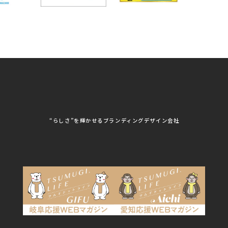
各種デザイン制作
株式会社 TENPOUP
株式会社 絆
アパレル
株式会社Covo
株式会社FORCE ONE
ノベルティ制作・デザイン
株式会社G-NEED
株式会社GRACIOUS
個人情報保護方針
パッケージ
株式会社GROW
株式会社HAPCON
株式会社HSS
株式会社LEAD
ユニフォーム印刷・デザイン
株式会社MAARP
株式会社MCfam
展示会/企業展
株式会社MD
株式会社MONDIA
看板製作・看板デザイン
株式会社MORIKEI
株式会社NEXT innovati
on
その他
株式会社ROBOZ
株式会社SeesSign
動画制作
株式会社Steady'z
株式会社TOPTENPO
株式会社TRY AGAIN
株式会社VIS
写真撮影
株式会社アースリンクプ
株式会社アイエムサービ
“らしさ”を輝かせるブランディングデザイン会社
ロジェクト
ス
株式会社アステス
株式会社アップライズ
WEBコンサルティング
株式会社アップルーム
株式会社アルフレッド
株式会社イビソク
株式会社イトウ化研
AIはじめて研修
株式会社ウメショウ
株式会社エマ・デン
株式会社オービーエス
株式会社ガロ
DX研修
株式会社カワモト企画
株式会社キックス
室
株式会社クリアポスト
株式会社グライドパス
株式会社グランドュー
株式会社グリンフィー
ル
ルド・ジャパン
株式会社クレスト
株式会社クロスポ