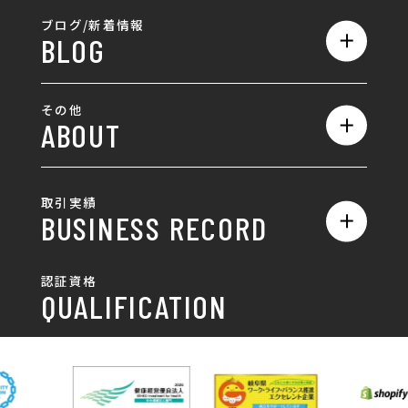
ランディングページ制作
全て
ブログ/新着情報
BLOG
採用サイト制作
ホームページ
SEO対策
全て
ロゴ
その他
ABOUT
AIO対策
お知らせ
名刺/カード
ロゴ製作・ロゴデザイン
デザインの話
お問い合わせ
チラシ/パンフレット
取引実績
名刺制作・名刺デザイン
採用情報
BUSINESS RECORD
お客様の声
ポスター
チラシ制作・チラシデザイン
その他
国土交通省 岐阜国道事
自由民主党岐阜県支部
SDGsへの取り組み
認証資格
動画/写真
務所
パンフレット制作・デザイン
QUALIFICATION
中部電力パワーグリッ
ネットワーク大学コン
DXへの取り組み
ド株式会社 岐阜支社
ソーシアム岐阜
ポスター制作・デザイン
封筒
岐阜協立大学
岐阜県IT協同組合
岐阜県池田町役場
岐阜県既製服縫製工業
DX研修
組合
パッケージ制作・デザイン
看板・サイン
岐阜県自動車車体整備
瑞穂市商工会
協同組合
CSR活動