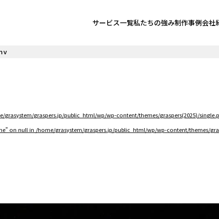
サービス一覧
私たちの強み
制作事例
会社
mv
/grasystem/graspers.jp/public_html/wp/wp-content/themes/graspers(2025)/single.
me" on null in
/home/grasystem/graspers.jp/public_html/wp/wp-content/themes/gras