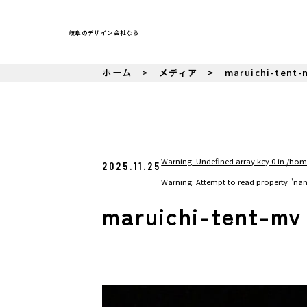
岐阜のデザイン会社なら
ホーム
メディア
maruichi-tent-
Warning
: Undefined array key 0 in
/home
2025.11.25
Warning
: Attempt to read property "na
maruichi-tent-mv