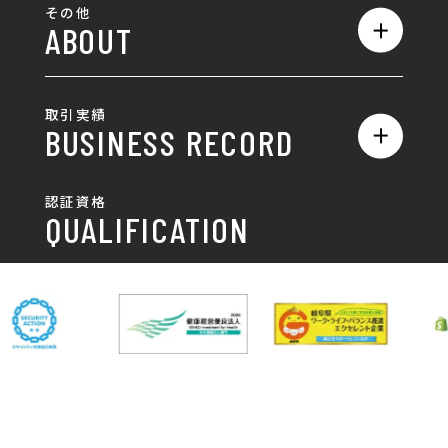
ロゴ
その他
ABOUT
AIO対策
お知らせ
名刺/カード
ロゴ製作・ロゴデザイン
デザインの話
お問い合わせ
チラシ/パンフレット
取引実績
名刺制作・名刺デザイン
採用情報
BUSINESS RECORD
お客様の声
ポスター
チラシ制作・チラシデザイン
その他
国土交通省 岐阜国道事
自由民主党岐阜県支部
SDGsへの取り組み
認証資格
動画/写真
務所
パンフレット制作・デザイン
QUALIFICATION
中部電力パワーグリッ
ネットワーク大学コン
DXへの取り組み
ド株式会社 岐阜支社
ソーシアム岐阜
ポスター制作・デザイン
封筒
岐阜協立大学
岐阜県IT協同組合
岐阜県池田町役場
岐阜県既製服縫製工業
DX研修
組合
パッケージ制作・デザイン
看板・サイン
岐阜県自動車車体整備
瑞穂市商工会
協同組合
CSR活動
各種デザイン制作
株式会社 TENPOUP
株式会社 絆
アパレル
株式会社Covo
株式会社FORCE ONE
ノベルティ制作・デザイン
株式会社G-NEED
株式会社GRACIOUS
個人情報保護方針
パッケージ
株式会社GROW
株式会社HAPCON
株式会社HSS
株式会社LEAD
ユニフォーム印刷・デザイン
株式会社MAARP
株式会社MCfam