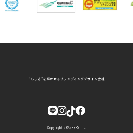
岐阜県自動車車体整備
瑞穂市商工会
協同組合
CSR活動
各種デザイン制作
株式会社 TENPOUP
株式会社 絆
アパレル
株式会社Covo
株式会社FORCE ONE
ノベルティ制作・デザイン
株式会社G-NEED
株式会社GRACIOUS
個人情報保護方針
パッケージ
株式会社GROW
株式会社HAPCON
株式会社HSS
株式会社LEAD
ユニフォーム印刷・デザイン
株式会社MAARP
株式会社MCfam
展示会/企業展
株式会社MD
株式会社MONDIA
看板製作・看板デザイン
株式会社MORIKEI
株式会社NEXT innovati
on
その他
株式会社ROBOZ
株式会社SeesSign
動画制作
株式会社Steady'z
株式会社TOPTENPO
株式会社TRY AGAIN
株式会社VIS
写真撮影
株式会社アースリンクプ
株式会社アイエムサービ
“らしさ”を輝かせるブランディングデザイン会社
ロジェクト
ス
株式会社アステス
株式会社アップライズ
WEBコンサルティング
株式会社アップルーム
株式会社アルフレッド
株式会社イビソク
株式会社イトウ化研
AIはじめて研修
SCROLL
株式会社ウメショウ
株式会社エマ・デン
株式会社オービーエス
株式会社ガロ
AIはじめて研修
DX研修
株式会社カワモト企画
株式会社キックス
室
ご相談はこちら
株式会社クリアポスト
株式会社グライドパス
Copyright GRASPERS Inc.
株式会社グランドュー
株式会社グリンフィー