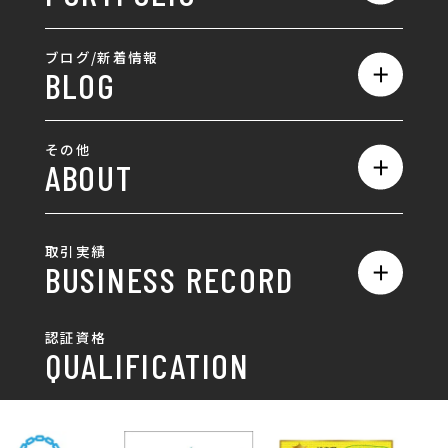
ランディングページ制作
全て
ブログ/新着情報
BLOG
採用サイト制作
ホームページ
SEO対策
全て
ロゴ
その他
ABOUT
AIO対策
お知らせ
名刺/カード
ロゴ製作・ロゴデザイン
デザインの話
お問い合わせ
チラシ/パンフレット
取引実績
名刺制作・名刺デザイン
採用情報
BUSINESS RECORD
お客様の声
ポスター
チラシ制作・チラシデザイン
その他
国土交通省 岐阜国道事
自由民主党岐阜県支部
SDGsへの取り組み
認証資格
動画/写真
務所
パンフレット制作・デザイン
QUALIFICATION
中部電力パワーグリッ
ネットワーク大学コン
DXへの取り組み
ド株式会社 岐阜支社
ソーシアム岐阜
ポスター制作・デザイン
封筒
岐阜協立大学
岐阜県IT協同組合
岐阜県池田町役場
岐阜県既製服縫製工業
DX研修
組合
パッケージ制作・デザイン
看板・サイン