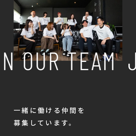
N OUR TEAM
J
一緒に働ける仲間を
募集しています。