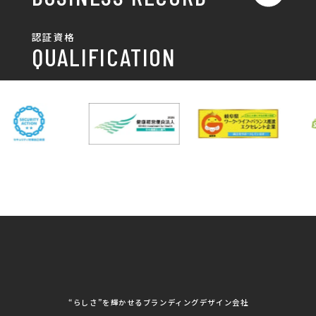
ポスター
チラシ制作・チラシデザイン
その他
国土交通省 岐阜国道事
自由民主党岐阜県支部
SDGsへの取り組み
認証資格
動画/写真
務所
パンフレット制作・デザイン
QUALIFICATION
中部電力パワーグリッ
ネットワーク大学コン
DXへの取り組み
ド株式会社 岐阜支社
ソーシアム岐阜
ポスター制作・デザイン
封筒
岐阜協立大学
岐阜県IT協同組合
岐阜県池田町役場
岐阜県既製服縫製工業
DX研修
組合
パッケージ制作・デザイン
看板・サイン
岐阜県自動車車体整備
瑞穂市商工会
協同組合
CSR活動
各種デザイン制作
株式会社 TENPOUP
株式会社 絆
アパレル
株式会社Covo
株式会社FORCE ONE
ノベルティ制作・デザイン
株式会社G-NEED
株式会社GRACIOUS
個人情報保護方針
パッケージ
株式会社GROW
株式会社HAPCON
株式会社HSS
株式会社LEAD
ユニフォーム印刷・デザイン
株式会社MAARP
株式会社MCfam
展示会/企業展
株式会社MD
株式会社MONDIA
看板製作・看板デザイン
株式会社MORIKEI
株式会社NEXT innovati
on
その他
株式会社ROBOZ
株式会社SeesSign
動画制作
株式会社Steady'z
株式会社TOPTENPO
株式会社TRY AGAIN
株式会社VIS
写真撮影
株式会社アースリンクプ
株式会社アイエムサービ
“らしさ”を輝かせるブランディングデザイン会社
ロジェクト
ス