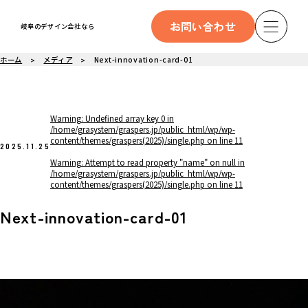
お問い合わせ
岐阜のデザイン会社なら
ホーム
メディア
Next-innovation-card-01
Warning
: Undefined array key 0 in
/home/grasystem/graspers.jp/public_html/wp/wp-
content/themes/graspers(2025)/single.php
on line
11
2025.11.25
Warning
: Attempt to read property "name" on null in
/home/grasystem/graspers.jp/public_html/wp/wp-
content/themes/graspers(2025)/single.php
on line
11
Next-innovation-card-01