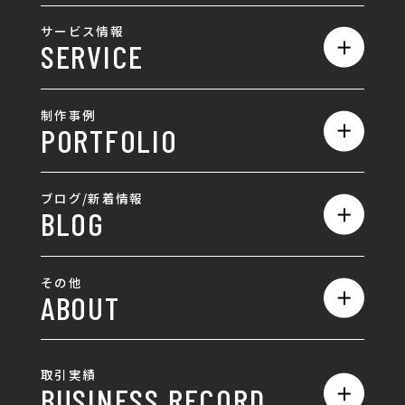
私たちの強み
サービス情報
SERVICE
会社概要
サービス一覧
採用情報
制作事例
PORTFOLIO
ホームページ制作
ランディングページ制作
全て
ブログ/新着情報
BLOG
採用サイト制作
ホームページ
SEO対策
全て
ロゴ
その他
ABOUT
AIO対策
お知らせ
名刺/カード
ロゴ製作・ロゴデザイン
デザインの話
お問い合わせ
チラシ/パンフレット
取引実績
名刺制作・名刺デザイン
採用情報
BUSINESS RECORD
お客様の声