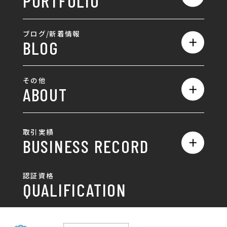
PORTFOLIO
ホームページ制作
ランディングページ制作
全て
ブログ/新着情報
BLOG
採用サイト制作
ホームページ
SEO対策
全て
ロゴ
その他
ABOUT
AIO対策
お知らせ
名刺/カード
ロゴ製作・ロゴデザイン
デザインの話
お問い合わせ
チラシ/パンフレット
取引実績
名刺制作・名刺デザイン
採用情報
BUSINESS RECORD
お客様の声
ポスター
チラシ制作・チラシデザイン
その他
国土交通省 岐阜国道事
自由民主党岐阜県支部
SDGsへの取り組み
認証資格
動画/写真
務所
パンフレット制作・デザイン
QUALIFICATION
中部電力パワーグリッ
ネットワーク大学コン
DXへの取り組み
ド株式会社 岐阜支社
ソーシアム岐阜
ポスター制作・デザイン
封筒
岐阜協立大学
岐阜県IT協同組合
岐阜県池田町役場
岐阜県既製服縫製工業
DX研修
組合
パッケージ制作・デザイン