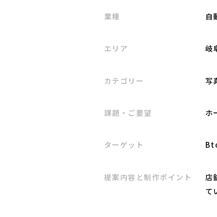
業種
自
エリア
岐
カテゴリー
写
課題・ご要望
ホ
ターゲット
Bt
提案内容と制作ポイント
店
て