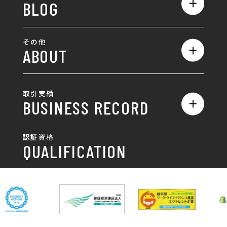
BLOG
採用サイト制作
ホームページ
SEO対策
全て
ロゴ
その他
ABOUT
AIO対策
お知らせ
名刺/カード
ロゴ製作・ロゴデザイン
デザインの話
お問い合わせ
チラシ/パンフレット
取引実績
名刺制作・名刺デザイン
採用情報
BUSINESS RECORD
お客様の声
ポスター
チラシ制作・チラシデザイン
その他
国土交通省 岐阜国道事
自由民主党岐阜県支部
SDGsへの取り組み
認証資格
動画/写真
務所
パンフレット制作・デザイン
QUALIFICATION
中部電力パワーグリッ
ネットワーク大学コン
DXへの取り組み
ド株式会社 岐阜支社
ソーシアム岐阜
ポスター制作・デザイン
封筒
岐阜協立大学
岐阜県IT協同組合
岐阜県池田町役場
岐阜県既製服縫製工業
DX研修
組合
パッケージ制作・デザイン
看板・サイン
岐阜県自動車車体整備
瑞穂市商工会
協同組合
CSR活動
各種デザイン制作
株式会社 TENPOUP
株式会社 絆
アパレル
株式会社Covo
株式会社FORCE ONE