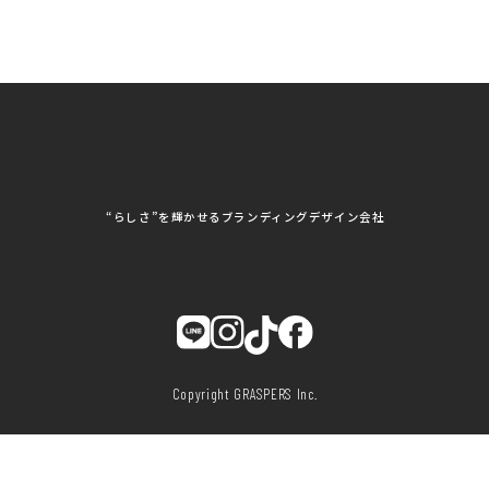
ノベルティ制作・デザイン
株式会社G-NEED
株式会社GRACIOUS
個人情報保護方針
パッケージ
株式会社GROW
株式会社HAPCON
株式会社HSS
株式会社LEAD
ユニフォーム印刷・デザイン
株式会社MAARP
株式会社MCfam
展示会/企業展
株式会社MD
株式会社MONDIA
看板製作・看板デザイン
株式会社MORIKEI
株式会社NEXT innovati
on
その他
株式会社ROBOZ
株式会社SeesSign
動画制作
株式会社Steady'z
株式会社TOPTENPO
株式会社TRY AGAIN
株式会社VIS
写真撮影
株式会社アースリンクプ
株式会社アイエムサービ
“らしさ”を輝かせるブランディングデザイン会社
ロジェクト
ス
株式会社アステス
株式会社アップライズ
WEBコンサルティング
株式会社アップルーム
株式会社アルフレッド
株式会社イビソク
株式会社イトウ化研
AIはじめて研修
株式会社ウメショウ
株式会社エマ・デン
株式会社オービーエス
株式会社ガロ
DX研修
株式会社カワモト企画
株式会社キックス
室
株式会社クリアポスト
株式会社グライドパス
Copyright GRASPERS Inc.
株式会社グランドュー
株式会社グリンフィー
ル
ルド・ジャパン
株式会社クレスト
株式会社クロスポ
株式会社サンクルール
株式会社シーホース
株式会社シンタク
株式会社ジムブレーン