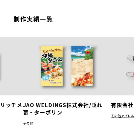
制作実績一覧
様/リッチメ
JAO WELDINGS株式会社/垂れ
有限会社
幕・ターポリン
その他
アパレ
その他