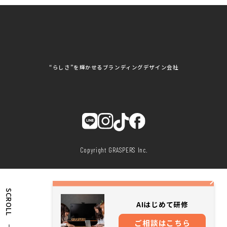
展示会/企業展
株式会社MD
株式会社MONDIA
看板製作・看板デザイン
株式会社MORIKEI
株式会社NEXT innovati
on
その他
株式会社ROBOZ
株式会社SeesSign
動画制作
株式会社Steady'z
株式会社TOPTENPO
株式会社TRY AGAIN
株式会社VIS
写真撮影
株式会社アースリンクプ
株式会社アイエムサービ
“らしさ”を輝かせるブランディングデザイン会社
ロジェクト
ス
株式会社アステス
株式会社アップライズ
WEBコンサルティング
株式会社アップルーム
株式会社アルフレッド
株式会社イビソク
株式会社イトウ化研
AIはじめて研修
株式会社ウメショウ
株式会社エマ・デン
株式会社オービーエス
株式会社ガロ
DX研修
株式会社カワモト企画
株式会社キックス
室
株式会社クリアポスト
株式会社グライドパス
Copyright GRASPERS Inc.
株式会社グランドュー
株式会社グリンフィー
ル
ルド・ジャパン
株式会社クレスト
株式会社クロスポ
株式会社サンクルール
株式会社シーホース
株式会社シンタク
株式会社ジムブレーン
SCROLL
株式会社ジャパンステ
株式会社ジュネス
AIはじめて研修
ーションズ
株式会社ジーワンテッ
株式会社スタジオhiyori
ご相談はこちら
ク