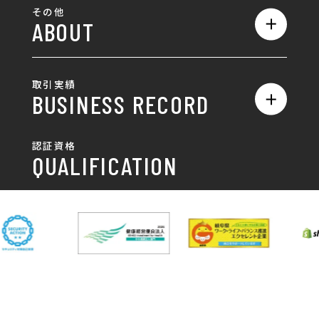
全て
ロゴ
その他
ABOUT
AIO対策
お知らせ
名刺/カード
ロゴ製作・ロゴデザイン
デザインの話
お問い合わせ
チラシ/パンフレット
取引実績
名刺制作・名刺デザイン
採用情報
BUSINESS RECORD
お客様の声
ポスター
チラシ制作・チラシデザイン
その他
国土交通省 岐阜国道事
自由民主党岐阜県支部
SDGsへの取り組み
認証資格
動画/写真
務所
パンフレット制作・デザイン
QUALIFICATION
中部電力パワーグリッ
ネットワーク大学コン
DXへの取り組み
ド株式会社 岐阜支社
ソーシアム岐阜
ポスター制作・デザイン
封筒
岐阜協立大学
岐阜県IT協同組合
岐阜県池田町役場
岐阜県既製服縫製工業
DX研修
組合
パッケージ制作・デザイン
看板・サイン
岐阜県自動車車体整備
瑞穂市商工会
協同組合
CSR活動
各種デザイン制作
株式会社 TENPOUP
株式会社 絆
アパレル
株式会社Covo
株式会社FORCE ONE
ノベルティ制作・デザイン
株式会社G-NEED
株式会社GRACIOUS
個人情報保護方針
パッケージ
株式会社GROW
株式会社HAPCON
株式会社HSS
株式会社LEAD
ユニフォーム印刷・デザイン
株式会社MAARP
株式会社MCfam