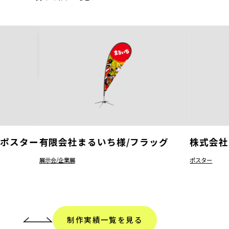
/ポスター
有限会社まるいち様/フラッグ
株式会社
展示会/企業展
ポスター
制作実績一覧を見る