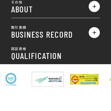
ロゴ
その他
ABOUT
AIO対策
お知らせ
名刺/カード
ロゴ製作・ロゴデザイン
デザインの話
お問い合わせ
チラシ/パンフレット
取引実績
名刺制作・名刺デザイン
採用情報
BUSINESS RECORD
お客様の声
ポスター
チラシ制作・チラシデザイン
その他
国土交通省 岐阜国道事
自由民主党岐阜県支部
SDGsへの取り組み
認証資格
動画/写真
務所
パンフレット制作・デザイン
QUALIFICATION
中部電力パワーグリッ
ネットワーク大学コン
DXへの取り組み
ド株式会社 岐阜支社
ソーシアム岐阜
ポスター制作・デザイン
封筒
岐阜協立大学
岐阜県IT協同組合
岐阜県池田町役場
岐阜県既製服縫製工業
DX研修
組合
パッケージ制作・デザイン
看板・サイン
岐阜県自動車車体整備
瑞穂市商工会
協同組合
CSR活動
各種デザイン制作
株式会社 TENPOUP
株式会社 絆
アパレル
株式会社Covo
株式会社FORCE ONE
ノベルティ制作・デザイン
株式会社G-NEED
株式会社GRACIOUS
個人情報保護方針
パッケージ
株式会社GROW
株式会社HAPCON
株式会社HSS
株式会社LEAD
ユニフォーム印刷・デザイン
株式会社MAARP
株式会社MCfam