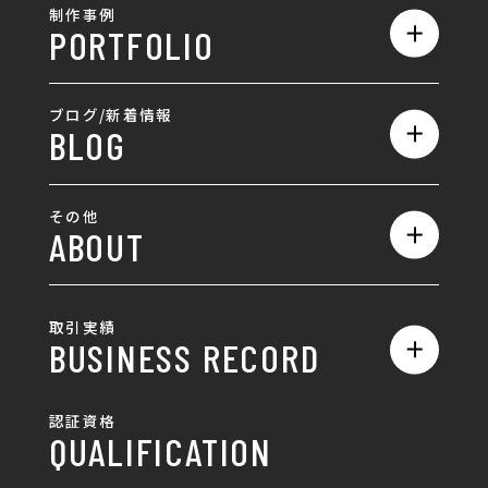
採用情報
制作事例
PORTFOLIO
ホームページ制作
ランディングページ制作
全て
ブログ/新着情報
BLOG
採用サイト制作
ホームページ
SEO対策
全て
ロゴ
その他
ABOUT
AIO対策
お知らせ
名刺/カード
ロゴ製作・ロゴデザイン
デザインの話
お問い合わせ
チラシ/パンフレット
取引実績
名刺制作・名刺デザイン
採用情報
BUSINESS RECORD
お客様の声
ポスター
チラシ制作・チラシデザイン
その他
国土交通省 岐阜国道事
自由民主党岐阜県支部
SDGsへの取り組み
認証資格
動画/写真
務所
パンフレット制作・デザイン
QUALIFICATION
中部電力パワーグリッ
ネットワーク大学コン
DXへの取り組み
ド株式会社 岐阜支社
ソーシアム岐阜
ポスター制作・デザイン
封筒
岐阜協立大学
岐阜県IT協同組合