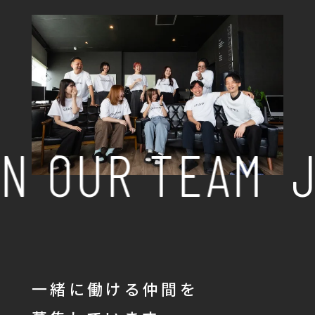
N OUR TEAM
J
一緒に働ける仲間を