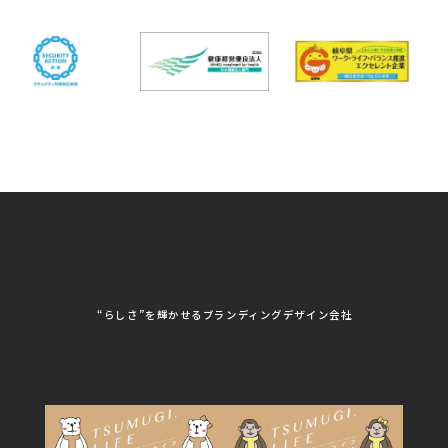
岐阜県池田町役場
岐阜県既製服縫製工業
DX研修
組合
パッケージ制作・デザイン
看板・サイン
岐阜県自動車車体整備
瑞穂市商工会
協同組合
CSR活動
各種デザイン制作
株式会社 TENPOUP
株式会社 絆
アパレル
株式会社Covo
株式会社FORCE ONE
ノベルティ制作・デザイン
株式会社G-NEED
株式会社GRACIOUS
個人情報保護方針
パッケージ
株式会社GROW
株式会社HAPCON
株式会社HSS
株式会社LEAD
ユニフォーム印刷・デザイン
株式会社MAARP
株式会社MCfam
展示会/企業展
株式会社MD
株式会社MONDIA
看板製作・看板デザイン
株式会社MORIKEI
株式会社NEXT innovati
on
その他
株式会社ROBOZ
株式会社SeesSign
動画制作
株式会社Steady'z
株式会社TOPTENPO
株式会社TRY AGAIN
株式会社VIS
写真撮影
株式会社アースリンクプ
株式会社アイエムサービ
“らしさ”を輝かせるブランディングデザイン会社
ロジェクト
ス
株式会社アステス
株式会社アップライズ
WEBコンサルティング
株式会社アップルーム
株式会社アルフレッド
株式会社イビソク
株式会社イトウ化研
AIはじめて研修
株式会社ウメショウ
株式会社エマ・デン
株式会社オービーエス
株式会社ガロ
DX研修
株式会社カワモト企画
株式会社キックス
室