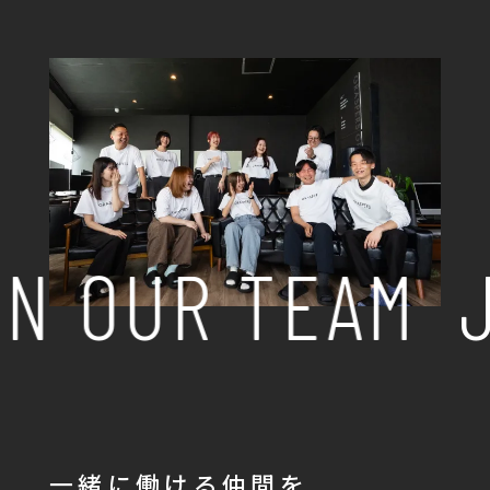
N OUR TEAM
J
一緒に働ける仲間を