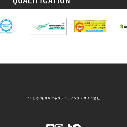
DXへの取り組み
ド株式会社 岐阜支社
ソーシアム岐阜
ポスター制作・デザイン
封筒
岐阜協立大学
岐阜県IT協同組合
岐阜県池田町役場
岐阜県既製服縫製工業
DX研修
組合
パッケージ制作・デザイン
看板・サイン
岐阜県自動車車体整備
瑞穂市商工会
協同組合
CSR活動
各種デザイン制作
株式会社 TENPOUP
株式会社 絆
アパレル
株式会社Covo
株式会社FORCE ONE
ノベルティ制作・デザイン
株式会社G-NEED
株式会社GRACIOUS
個人情報保護方針
パッケージ
株式会社GROW
株式会社HAPCON
株式会社HSS
株式会社LEAD
ユニフォーム印刷・デザイン
株式会社MAARP
株式会社MCfam
展示会/企業展
株式会社MD
株式会社MONDIA
看板製作・看板デザイン
株式会社MORIKEI
株式会社NEXT innovati
on
その他
株式会社ROBOZ
株式会社SeesSign
動画制作
株式会社Steady'z
株式会社TOPTENPO
株式会社TRY AGAIN
株式会社VIS
写真撮影
株式会社アースリンクプ
株式会社アイエムサービ
“らしさ”を輝かせるブランディングデザイン会社
ロジェクト
ス
株式会社アステス
株式会社アップライズ
WEBコンサルティング
株式会社アップルーム
株式会社アルフレッド
株式会社イビソク
株式会社イトウ化研
AIはじめて研修
SCROLL
株式会社ウメショウ
株式会社エマ・デン
株式会社オービーエス
株式会社ガロ
AIはじめて研修