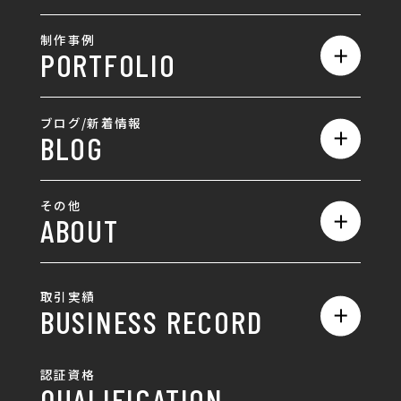
サービス一覧
採用情報
制作事例
PORTFOLIO
ホームページ制作
ランディングページ制作
全て
ブログ/新着情報
BLOG
採用サイト制作
ホームページ
SEO対策
全て
ロゴ
その他
ABOUT
AIO対策
お知らせ
名刺/カード
ロゴ製作・ロゴデザイン
デザインの話
お問い合わせ
チラシ/パンフレット
取引実績
名刺制作・名刺デザイン
採用情報
BUSINESS RECORD
お客様の声
ポスター
チラシ制作・チラシデザイン
その他
国土交通省 岐阜国道事
自由民主党岐阜県支部
SDGsへの取り組み
認証資格
動画/写真
務所
パンフレット制作・デザイン
QUALIFICATION
中部電力パワーグリッ
ネットワーク大学コン