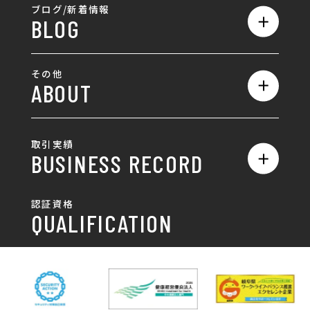
全て
ブログ/新着情報
BLOG
採用サイト制作
ホームページ
SEO対策
全て
ロゴ
その他
ABOUT
AIO対策
お知らせ
名刺/カード
ロゴ製作・ロゴデザイン
デザインの話
お問い合わせ
チラシ/パンフレット
取引実績
名刺制作・名刺デザイン
採用情報
BUSINESS RECORD
お客様の声
ポスター
チラシ制作・チラシデザイン
その他
国土交通省 岐阜国道事
自由民主党岐阜県支部
SDGsへの取り組み
認証資格
動画/写真
務所
パンフレット制作・デザイン
QUALIFICATION
中部電力パワーグリッ
ネットワーク大学コン
DXへの取り組み
ド株式会社 岐阜支社
ソーシアム岐阜
ポスター制作・デザイン
封筒
岐阜協立大学
岐阜県IT協同組合
岐阜県池田町役場
岐阜県既製服縫製工業
DX研修
組合
パッケージ制作・デザイン
看板・サイン
岐阜県自動車車体整備
瑞穂市商工会
協同組合
CSR活動
各種デザイン制作
株式会社 TENPOUP
株式会社 絆
アパレル