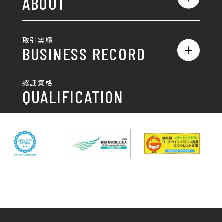
ABOUT
AIO対策
お知らせ
名刺/カード
ロゴ製作・ロゴデザイン
デザインの話
お問い合わせ
チラシ/パンフレット
取引実績
名刺制作・名刺デザイン
採用情報
BUSINESS RECORD
お客様の声
ポスター
チラシ制作・チラシデザイン
その他
国土交通省 岐阜国道事
自由民主党岐阜県支部
SDGsへの取り組み
認証資格
動画/写真
務所
パンフレット制作・デザイン
QUALIFICATION
中部電力パワーグリッ
ネットワーク大学コン
DXへの取り組み
ド株式会社 岐阜支社
ソーシアム岐阜
ポスター制作・デザイン
封筒
岐阜協立大学
岐阜県IT協同組合
岐阜県池田町役場
岐阜県既製服縫製工業
DX研修
組合
パッケージ制作・デザイン
看板・サイン
岐阜県自動車車体整備
瑞穂市商工会
協同組合
CSR活動
各種デザイン制作
株式会社 TENPOUP
株式会社 絆
アパレル
株式会社Covo
株式会社FORCE ONE
ノベルティ制作・デザイン
株式会社G-NEED
株式会社GRACIOUS
個人情報保護方針
パッケージ
株式会社GROW
株式会社HAPCON
株式会社HSS
株式会社LEAD
ユニフォーム印刷・デザイン
株式会社MAARP
株式会社MCfam
展示会/企業展
株式会社MD
株式会社MONDIA
看板製作・看板デザイン
株式会社MORIKEI
株式会社NEXT innovati