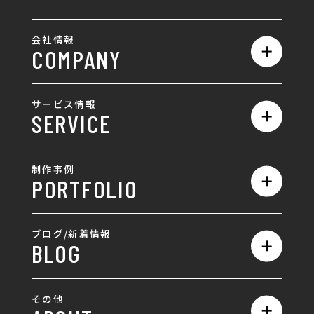
会社情報
COMPANY
私たちの強み
サービス情報
SERVICE
会社概要
サービス一覧
採用情報
制作事例
PORTFOLIO
ホームページ制作
ランディングページ制作
全て
ブログ/新着情報
BLOG
採用サイト制作
ホームページ
SEO対策
全て
ロゴ
その他