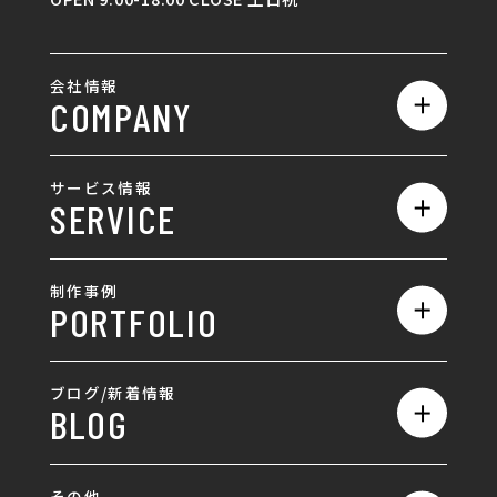
会社情報
COMPANY
私たちの強み
サービス情報
SERVICE
会社概要
サービス一覧
採用情報
制作事例
PORTFOLIO
ホームページ制作
ランディングページ制作
全て
ブログ/新着情報
BLOG
採用サイト制作
ホームページ
SEO対策
全て
ロゴ
その他