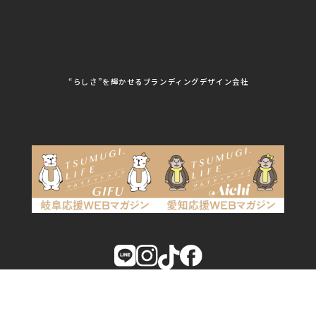
看板製作・看板デザイン
株式会社MORIKEI
株式会社NEXT innovati
on
その他
株式会社ROBOZ
株式会社SeesSign
動画制作
株式会社Steady'z
株式会社TOPTENPO
株式会社TRY AGAIN
株式会社VIS
写真撮影
株式会社アースリンクプ
株式会社アイエムサービ
“らしさ”を輝かせるブランディングデザイン会社
ロジェクト
ス
株式会社アステス
株式会社アップライズ
WEBコンサルティング
株式会社アップルーム
株式会社アルフレッド
株式会社イビソク
株式会社イトウ化研
AIはじめて研修
株式会社ウメショウ
株式会社エマ・デン
株式会社オービーエス
株式会社ガロ
DX研修
株式会社カワモト企画
株式会社キックス
室
SCROLL
株式会社クリアポスト
株式会社グライドパス
AIはじめて研修
株式会社グランドュー
株式会社グリンフィー
ル
ルド・ジャパン
ご相談はこちら
株式会社クレスト
株式会社クロスポ
株式会社サンクルール
株式会社シーホース
株式会社シンタク
株式会社ジムブレーン
株式会社ジャパンステ
株式会社ジュネス
ーションズ
株式会社ジーワンテッ
株式会社スタジオhiyori
Copyright GRASPERS Inc.
ク
株式会社スターボード
株式会社杉口プレス工