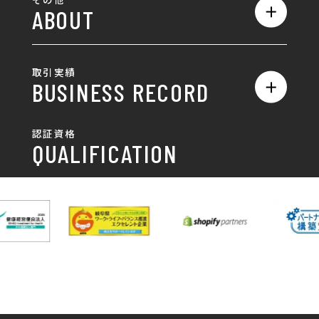
ABOUT
AIO対策
お知らせ
名刺/カード
ロゴ製作・ロゴデザイン
デザインの話
お問い合わせ
チラシ/パンフレット
取引実績
名刺制作・名刺デザイン
採用情報
BUSINESS RECORD
お客様の声
ポスター
チラシ制作・チラシデザイン
その他
国土交通省 岐阜国道事
自由民主党岐阜県支部
SDGsへの取り組み
認証資格
動画/写真
務所
パンフレット制作・デザイン
QUALIFICATION
中部電力パワーグリッ
ネットワーク大学コン
DXへの取り組み
ド株式会社 岐阜支社
ソーシアム岐阜
ポスター制作・デザイン
封筒
岐阜協立大学
岐阜県IT協同組合
岐阜県池田町役場
岐阜県既製服縫製工業
DX研修
組合
パッケージ制作・デザイン
看板・サイン
岐阜県自動車車体整備
瑞穂市商工会
協同組合
CSR活動
各種デザイン制作
株式会社 TENPOUP
株式会社 絆
アパレル
株式会社Covo
株式会社FORCE ONE
ノベルティ制作・デザイン
株式会社G-NEED
株式会社GRACIOUS
個人情報保護方針
パッケージ
株式会社GROW
株式会社HAPCON
株式会社HSS
株式会社LEAD
ユニフォーム印刷・デザイン
株式会社MAARP
株式会社MCfam
展示会/企業展
株式会社MD
株式会社MONDIA