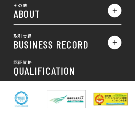
全て
ロゴ
その他
ABOUT
AIO対策
お知らせ
名刺/カード
ロゴ製作・ロゴデザイン
デザインの話
お問い合わせ
チラシ/パンフレット
取引実績
名刺制作・名刺デザイン
採用情報
BUSINESS RECORD
お客様の声
ポスター
チラシ制作・チラシデザイン
その他
国土交通省 岐阜国道事
自由民主党岐阜県支部
SDGsへの取り組み
認証資格
動画/写真
務所
パンフレット制作・デザイン
QUALIFICATION
中部電力パワーグリッ
ネットワーク大学コン
DXへの取り組み
ド株式会社 岐阜支社
ソーシアム岐阜
ポスター制作・デザイン
封筒
岐阜協立大学
岐阜県IT協同組合
岐阜県池田町役場
岐阜県既製服縫製工業
DX研修
組合
パッケージ制作・デザイン
看板・サイン
岐阜県自動車車体整備
瑞穂市商工会
協同組合
CSR活動
各種デザイン制作
株式会社 TENPOUP
株式会社 絆
アパレル
株式会社Covo
株式会社FORCE ONE
ノベルティ制作・デザイン
株式会社G-NEED
株式会社GRACIOUS
個人情報保護方針
パッケージ
株式会社GROW
株式会社HAPCON
株式会社HSS
株式会社LEAD
ユニフォーム印刷・デザイン
株式会社MAARP
株式会社MCfam