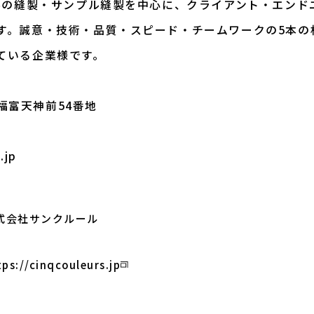
衣料の縫製・サンプル縫製を中心に、クライアント・エンド
す。誠意・技術・品質・スピード・チームワークの5本の
ている企業様です。
市福富天神前54番地
.jp
式会社サンクルール
tps://cinqcouleurs.jp