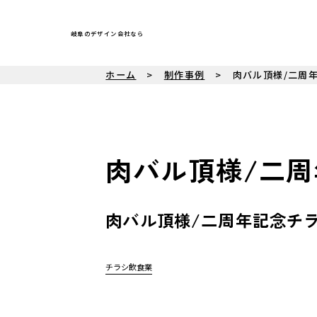
岐阜のデザイン会社なら
ホーム
制作事例
肉バル頂様/二周
肉バル頂様/二
肉バル頂様/二周年記念チ
チラシ
飲食業