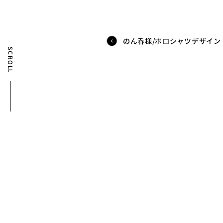
のん呑様/ポロシャツデザイン
SCROLL